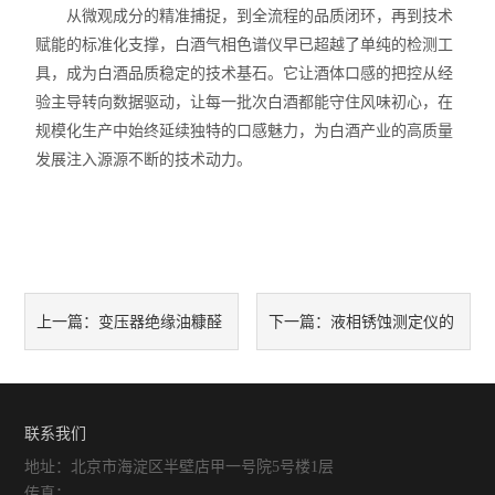
从微观成分的精准捕捉，到全流程的品质闭环，再到技术
赋能的标准化支撑，白酒气相色谱仪早已超越了单纯的检测工
具，成为白酒品质稳定的技术基石。它让酒体口感的把控从经
验主导转向数据驱动，让每一批次白酒都能守住风味初心，在
规模化生产中始终延续独特的口感魅力，为白酒产业的高质量
发展注入源源不断的技术动力。
变压器绝缘油糠醛
液相锈蚀测定仪的
上一篇：
下一篇：
含量的液相色谱分析技术问题
应用行业有哪些
联系我们
地址：北京市海淀区半壁店甲一号院5号楼1层
传真：