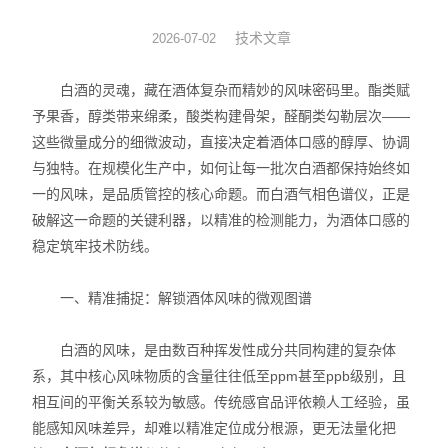
液相色谱仪 离子色谱仪
技术文章
2026-07-02
饲料/兽药/农业化验室方案
白酒的灵魂，藏在酒体复杂而精妙的风味密码里。酯类赋
予果香，醇类带来绵柔，酸类构建骨架，醛酮类勾勒层次——
医疗器械/药品/环境/生物
这些微量成分的细微波动，直接决定着酒体口感的醇厚、协调
与独特。在规模化生产中，如何让每一批次白酒都保持始终如
油品/石油化工/电力仪器
一的风味，是品质管控的核心命题。而白酒气相色谱仪，正是
破解这一命题的关键利器，以精准的检测能力，为酒体口感的
水分仪/通用仪器/实验家具
稳定筑牢技术防线。
原子荧光光度计-X荧光光谱
一、精准捕捉：解锁酒体风味的微观图谱
ICP光谱仪/电感耦合光谱仪
白酒的风味，是由数百种挥发性成分共同构建的复杂体
试验机*建筑仪器/建材仪器
系，其中核心风味物质的含量往往低至ppm甚至ppb级别，且
相互间的平衡关系较为敏感。传统感官品评依赖人工经验，虽
安全网/安全带/鞋帽仪器
能感知风味差异，却难以精准定位成分根源，更无法量化把