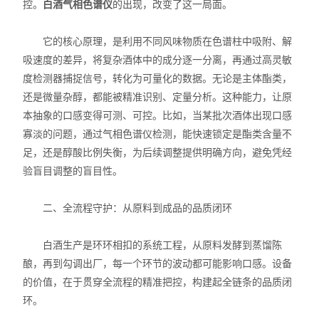
控。
白酒气相色谱仪
的出现，改变了这一局面。
它的核心原理，是利用不同风味物质在色谱柱中吸附、解
吸速度的差异，将复杂酒体中的成分逐一分离，再通过高灵敏
度检测器捕捉信号，转化为可量化的数据。无论是主体酯类，
还是微量杂醇，都能被精准识别、定量分析。这种能力，让原
本抽象的口感变得可测、可控。比如，当某批次酒体出现口感
寡淡的问题，通过气相色谱仪检测，能快速锁定是酯类含量不
足，还是醇酸比例失衡，为后续调整提供明确方向，避免凭经
验盲目调整的盲目性。
二、全流程守护：从原料到成品的品质闭环
白酒生产是环环相扣的系统工程，从原料发酵到蒸馏陈
酿，再到勾调出厂，每一个环节的波动都可能影响口感。设备
的价值，在于贯穿全流程的精准把控，构建起全链条的品质闭
环。