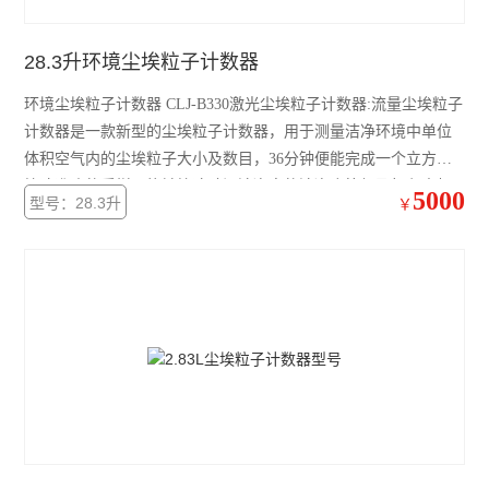
28.3升环境尘埃粒子计数器
环境尘埃粒子计数器 CLJ-B330激光尘埃粒子计数器:流量尘埃粒子
计数器是一款新型的尘埃粒子计数器，用于测量洁净环境中单位
体积空气内的尘埃粒子大小及数目，36分钟便能完成一个立方米
快速准确的采样，能够快速验证洁净室的洁净度等级及打印出相
5000
型号：28.3升
￥
关的测试结果，符合ISO14644及2010版GMP的标准。该产品采用
了非常友好的用户界面，高分辨率大尺寸彩色触摸屏幕，操作方
便，简单易用。