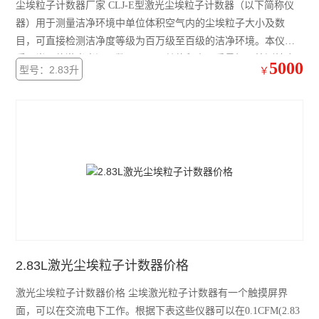
尘埃粒子计数器厂家 CLJ-E型激光尘埃粒子计数器（以下简称仪
器）用于测量洁净环境中单位体积空气内的尘埃粒子大小及数
目，可直接检测洁净度等级为百万级至百级的洁净环境。本仪器
采用半导体激光光源，数码显示，其体积小、重量轻、检测精度
5000
型号：2.83升
￥
高、功能操作简单明了，电脑控制，可打印采样结果，测试洁净
环境十分便利。广泛应用于电子、光学、化学、食品、化妆品、
医药卫生、生物制品、航空航天等部门。
2.83L激光尘埃粒子计数器价格
激光尘埃粒子计数器价格 尘埃激光粒子计数器有一个触摸屏界
面，可以在交流电下工作。根据下表这些仪器可以在0.1CFM(2.83