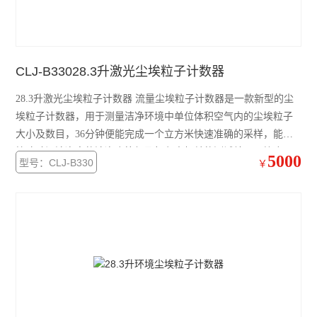
蒸汽压力灭菌器/灭菌锅
浮游菌采样器
CLJ-B33028.3升激光尘埃粒子计数器
查看全部 >>
28.3升激光尘埃粒子计数器 流量尘埃粒子计数器是一款新型的尘
埃粒子计数器，用于测量洁净环境中单位体积空气内的尘埃粒子
大小及数目，36分钟便能完成一个立方米快速准确的采样，能够
快速验证洁净室的洁净度等级及打印出相关的测试结果，符合
5000
型号：CLJ-B330
￥
ISO14644及2010版GMP的标准。该产品采用了非常友好的用户界
面，高分辨率大尺寸彩色触摸屏幕，操作方便，简单易用。同时
这款仪器能同步监测8个粒径通道的粒子数目