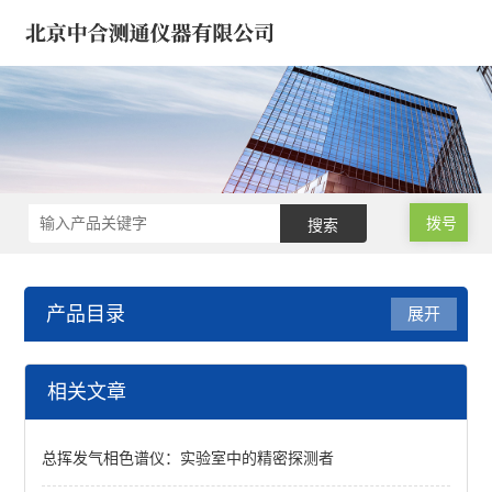
拨号
产品目录
展开
医疗器械/药品/环境/生物
相关文章
样品微波消解仪
总挥发气相色谱仪：实验室中的精密探测者
氮吹仪*浓缩仪*样品定容