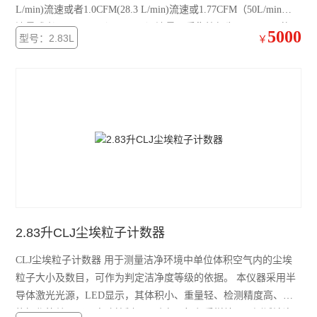
L/min)流速或者1.0CFM(28.3 L/min)流速或1.77CFM（50L/min）
流量或者 100L/min（3.53CFM）流量下采集粒径为 0.3-10μm 的颗
5000
型号：2.83L
￥
粒物。
2.83升CLJ尘埃粒子计数器
CLJ尘埃粒子计数器 用于测量洁净环境中单位体积空气内的尘埃
粒子大小及数目，可作为判定洁净度等级的依据。 本仪器采用半
导体激光光源，LED显示，其体积小、重量轻、检测精度高、功
能操作简单明了，电脑控制，可贮存、打印采样结果，测试洁净