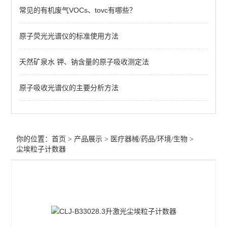
常见的有机废气VOCs、tovc有哪些？
医疗器械气相色谱仪
原子荧光光谱仪的标准使用方法
不溶性微粒检测仪
冰点渗透压摩尔浓度仪
天然矿泉水 钾、钠含量的原子吸收测定法
医疗器械水分测定仪
原子吸收光谱仪的主要分析方法
医疗器械检测仪器
原子吸收-医疗/注射输液器
你的位置：
首页
>
产品展示
>
医疗器械/药品/环境/生物
>
药品溶出度/崩解仪/熔点仪
尘埃粒子计数器
片剂硬度计/药品脆碎度仪
尘埃粒子计数器
微生物限度仪/集菌仪