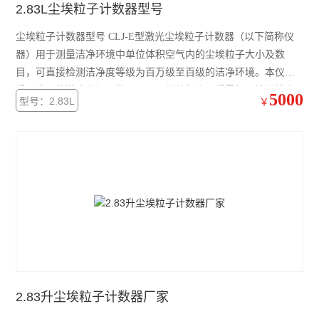
2.83L尘埃粒子计数器型号
尘埃粒子计数器型号 CLJ-E型激光尘埃粒子计数器（以下简称仪
器）用于测量洁净环境中单位体积空气内的尘埃粒子大小及数
目，可直接检测洁净度等级为百万级至百级的洁净环境。本仪器
采用半导体激光光源，数码显示，其体积小、重量轻、检测精度
5000
型号：2.83L
￥
高、功能操作简单明了，电脑控制，可打印采样结果，测试洁净
环境十分便利。广泛应用于电子、光学、化学、食品、化妆品、
医药卫生、生物制品、航空航天等部门。
2.83升尘埃粒子计数器厂家