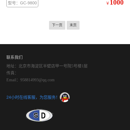
1000
型号：GC-9800
￥
患者和医务人员的健康亦有危害。用于体外循环的医疗设备，环
氧乙烷对人及动物的毒性高于四氯化碳和氯仿，和氨气相似。
下一页
末页
联系我们
地址：北京市海淀区半壁店甲一号院5号楼1层
传真：
Email：958814993@qq.com
24小时在线客服，为您服务！