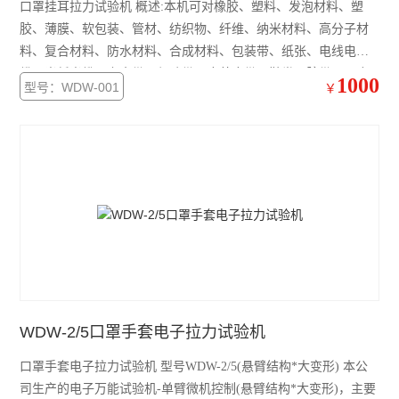
口罩挂耳拉力试验机 概述:本机可对橡胶、塑料、发泡材料、塑
胶、薄膜、软包装、管材、纺织物、纤维、纳米材料、高分子材
料、复合材料、防水材料、合成材料、包装带、纸张、电线电
缆、光纤光缆、安全带、保险带、皮革皮带、鞋类、胶带、聚合
1000
型号：WDW-001
￥
物、弹簧钢、不锈钢、铸件、铜管、有色金属、汽车零部件、合
金材料及其它非金属材料和金属材料进行拉伸、压缩、弯曲、撕
裂、90°剥离
WDW-2/5口罩手套电子拉力试验机
口罩手套电子拉力试验机 型号WDW-2/5(悬臂结构*大变形) 本公
司生产的电子万能试验机-单臂微机控制(悬臂结构*大变形)，主要