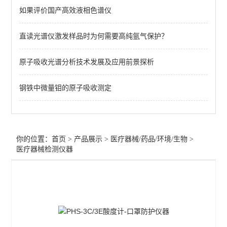
如果评价国产高效液相色谱仪
医疗器械气相色谱仪
直读光谱仪激发样品时为何需要高纯氩气保护？
不溶性微粒检测仪
冰点渗透压摩尔浓度仪
原子吸收光谱分析技术发展及应用前景探析
医疗器械水分测定仪
钢铁中微量钼的原子吸收测定
医疗器械检测仪器
原子吸收-医疗/注射输液器
你的位置：
首页
>
产品展示
>
医疗器械/药品/环境/生物
>
药品溶出度/崩解仪/熔点仪
医疗器械检测仪器
片剂硬度计/药品脆碎度仪
尘埃粒子计数器
微生物限度仪/集菌仪