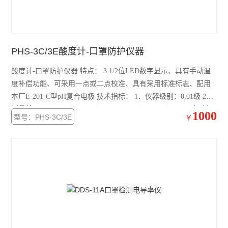
蒸汽压力灭菌器/灭菌锅
浮游菌采样器
PHS-3C/3E酸度计-口罩防护仪器
查看全部 >>
酸度计-口罩防护仪器 特点： 3 1/2位LED数字显示、具有手动温
度补偿功能、可采用一点或二点校准、具有采用标准标志、配用
本厂E-201-C型pH复合电极 技术指标： 1．仪器级别：0.01级 2．
测量范围： pH：（0~14.00） pH mV：（0~±1999）mV（自动极
1000
型号：PHS-3C/3E
￥
性显示） 3．Z小显示单位：0.01 pH，l mV 4．温度补偿范围：
（0~60）℃