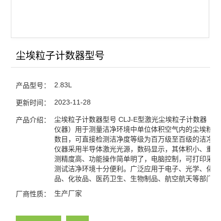
蒸汽压力灭菌器/灭菌锅
浮游菌采样器
尘埃粒子计数器型号
查看全部 >>
2.83L
产品型号：
2023-11-28
更新时间：
尘埃粒子计数器型号 CLJ-E型激光尘埃粒子计数器（
产品介绍：
仪器）用于测量洁净环境中单位体积空气内的尘埃粒子
数目，可直接检测洁净度等级为百万级至百级的洁净环
仪器采用半导体激光光源，数码显示，其体积小、重量
测精度高、功能操作简单明了，电脑控制，可打印采样
测试洁净环境十分便利。广泛应用于电子、光学、化学
品、化妆品、医药卫生、生物制品、航空航天等部门。
生产厂家
厂商性质：