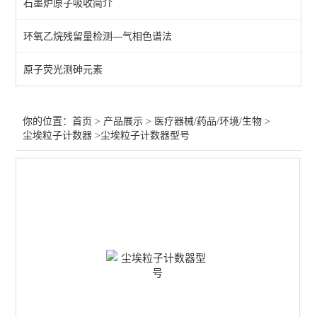
石墨炉原子吸收简介
医疗器械气相色谱仪
环氧乙烷残留量检测—气相色谱法
不溶性微粒检测仪
原子荧光测砷元素
冰点渗透压摩尔浓度仪
医疗器械水分测定仪
你的位置：
首页
>
产品展示
>
医疗器械/药品/环境/生物
>
尘埃粒子计数器
>尘埃粒子计数器型号
医疗器械检测仪器
原子吸收-医疗/注射输液器
药品溶出度/崩解仪/熔点仪
片剂硬度计/药品脆碎度仪
尘埃粒子计数器
微生物限度仪/集菌仪