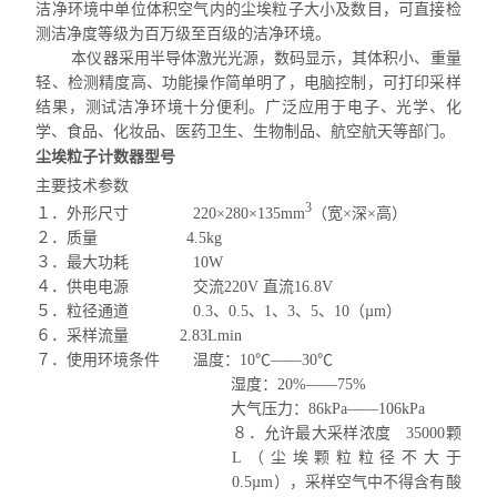
洁净环境中单位体积空气内
的尘埃粒子大小及数目，可直接检
测洁净度等级为百万级至百级的洁净环境。
本仪器采用半导体激光光源，数码显示，其体积小、重量
轻、检测精度高、功能操作简单明了，电脑控制，可打印采样
结果，测试洁净环境十分便利。广泛应用于电子、光学、化
学、食品、化妆品、医药卫生、生物制品、航空航天等部门。
尘埃粒子计数器型号
主要技术参数
3
１．外形尺寸
220
×
280
×
135mm
（宽×深×高）
２．质量
4.5kg
３．最大功耗
10W
４．供电电源
交流
220V
直流
16.8V
５．粒径通道
0.3
、
0.5
、
1
、
3
、
5
、
10
（
µ
m
）
６．采样流量
2.83L
min
７．使用环境条件
温度：
10
℃
—
—
30
℃
湿度：
20%
—
—
75%
大气压力：
86kPa
—
—
106kPa
８．允许最大采样浓度
35000
颗
L
（尘埃颗粒粒径不大于
0.5
µ
m
），采样空气中不得含有酸