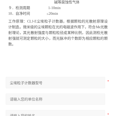
碱等腐蚀性气体
９．检测周期
1-10min
10
．自净时间
≤
20min
工作原理：
CLJ-E
尘埃粒子计数器，根据颗粒的光散射原理设
计制造。微米级的尘埃颗粒在光的电磁波作用下，符合
Me
光散
射理论，其光散射强度与颗粒粒径成某种比例，因此测检光散
射强就可测定颗粒的大小，而光脉冲的个数即为相应颗粒的颗
数。