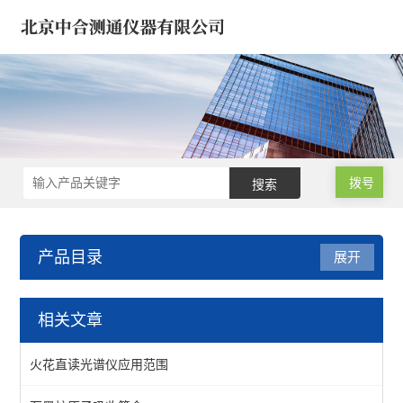
拨号
产品目录
展开
医疗器械/药品/环境/生物
相关文章
样品微波消解仪
火花直读光谱仪应用范围
氮吹仪*浓缩仪*样品定容