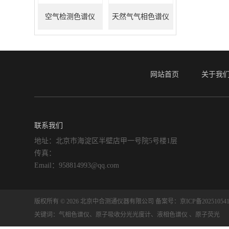
空气检测色谱仪
天然气气相色谱仪
网站首页
关于我
联系我们
地址：北京市海淀区半壁店甲一号院5号楼1层
传真：
Email：958814993@qq.com
版权所有 © 2026 北京中合测通仪器有限公司
备案号：京ICP备202510541
关键词：气相色谱仪、原子吸收分光光度计、液相色谱仪 、原子荧光