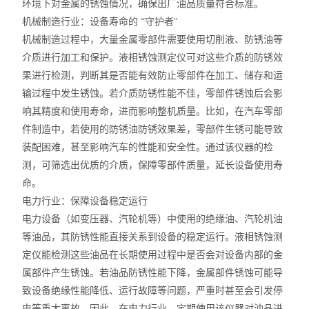
环境下对金属的锈蚀情况，确保出厂油品质量符合标准。
机械制造行业：设备寿命的 “守护者"
机械制造过程中，大量金属零部件需要使用切削液、防锈油等
介质进行加工和保护。液相锈蚀测定仪可对这些介质的防锈效
果进行检测，判断其是否能有效防止零部件在加工、储存和运
输过程中发生锈蚀。若介质防锈性能不佳，零部件锈蚀后会影
响其精度和使用寿命，进而影响整机质量。比如，在汽车零部
件制造中，若使用的防锈油防锈效果差，零部件生锈可能导致
装配困难，甚至影响汽车的性能和安全性。通过该仪器的检
测，可筛选出优质的介质，保障零部件质量，延长设备使用寿
命。
电力行业：保障设备稳定运行
电力设备（如变压器、汽轮机等）中使用的绝缘油、汽轮机油
等油品，其防锈性能直接关系到设备的稳定运行。液相锈蚀测
定仪能检测这些油品在长期使用过程中是否会对设备内部的金
属部件产生锈蚀。若油品防锈性能下降，金属部件锈蚀可能导
致设备绝缘性能降低、运行故障等问题，严重时甚至会引发停
电等重大事故。因此，在电力行业，定期使用该仪器对油品进