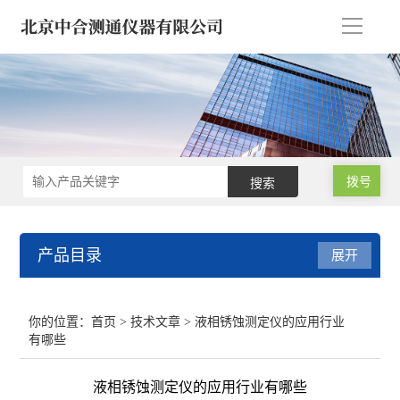
导
航
拨号
产品目录
展开
微波消解仪 氮吹浓缩仪
你的位置：
首页
>
技术文章
> 液相锈蚀测定仪的应用行业
有哪些
气相色谱仪/气象色谱仪
液相锈蚀测定仪的应用行业有哪些
原子吸收分光光度计 光谱