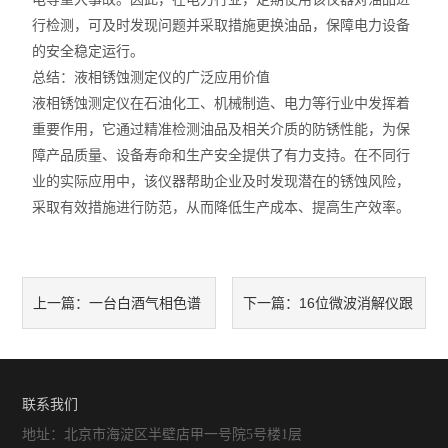
行检测，可及时发现问题并采取措施更换油品，保障电力设备
的安全稳定运行。
总结：液相锈蚀测定仪的广泛应用价值
液相锈蚀测定仪在石油化工、机械制造、电力等行业中发挥着
重要作用，它通过精准检测油品及相关介质的防锈性能，为保
障产品质量、设备寿命和生产安全提供了有力支持。在不同行
业的实际应用中，该仪器帮助企业及时发现潜在的锈蚀风险，
采取有效措施进行防范，从而降低生产成本、提高生产效率。
一台白酒气相色谱
16位微波消解仪跟
上一篇：
下一篇：
仪，稳定把控每批次酒体口感
20位微波消解仪的区别是什
么？
联系我们
地址：北京市海淀区半壁店甲一号院5号楼1层