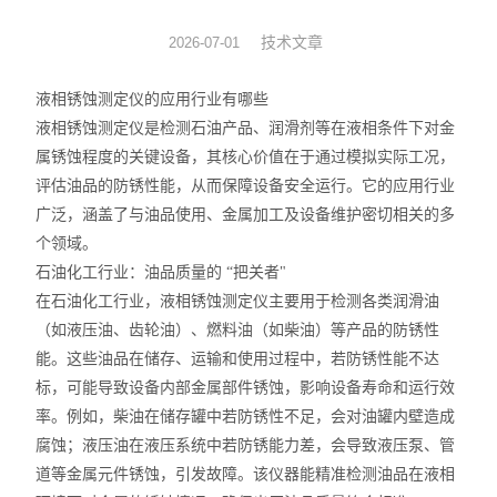
液相色谱仪 离子色谱仪
技术文章
2026-07-01
饲料/兽药/农业化验室方案
液相锈蚀测定仪的应用行业有哪些
液相锈蚀测定仪是检测石油产品、润滑剂等在液相条件下对金
医疗器械/药品/环境/生物
属锈蚀程度的关键设备，其核心价值在于通过模拟实际工况，
评估油品的防锈性能，从而保障设备安全运行。它的应用行业
油品/石油化工/电力仪器
广泛，涵盖了与油品使用、金属加工及设备维护密切相关的多
个领域。
水分仪/通用仪器/实验家具
石油化工行业：油品质量的 “把关者"
原子荧光光度计-X荧光光谱
在石油化工行业，液相锈蚀测定仪主要用于检测各类润滑油
（如液压油、齿轮油）、燃料油（如柴油）等产品的防锈性
ICP光谱仪/电感耦合光谱仪
能。这些油品在储存、运输和使用过程中，若防锈性能不达
标，可能导致设备内部金属部件锈蚀，影响设备寿命和运行效
试验机*建筑仪器/建材仪器
率。例如，柴油在储存罐中若防锈性不足，会对油罐内壁造成
腐蚀；液压油在液压系统中若防锈能力差，会导致液压泵、管
安全网/安全带/鞋帽仪器
道等金属元件锈蚀，引发故障。该仪器能精准检测油品在液相