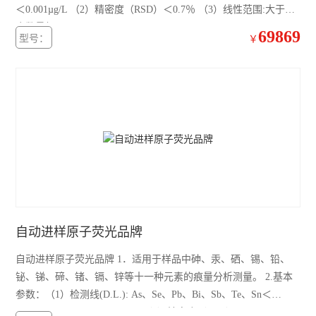
＜0.001µg/L （2）精密度（RSD）＜0.7％ （3）线性范围:大于三
个数量级。
69869
型号：
￥
自动进样原子荧光品牌
自动进样原子荧光品牌 1．适用于样品中砷、汞、硒、锡、铅、
铋、锑、碲、锗、镉、锌等十一种元素的痕量分析测量。 2.基本
参数：（1）检测线(D.L.): As、Se、Pb、Bi、Sb、Te、Sn＜
0.01µg/L Hg、Cd＜0.001µg/L （2）精密度（RSD）＜0.7％