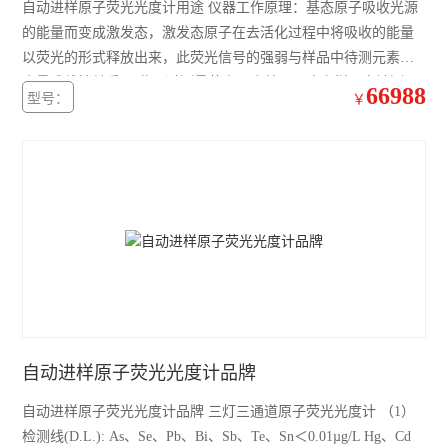
自动进样原子荧光光度计用途 仪器工作原理：基态原子吸收光源
的能量而变成激发态，激发态原子在去活化过程中将吸收的能量
以荧光的形式释放出来，此荧光信号的强弱与样品中待测元素的
含量成线性关系,因此通过测量荧光强度就可以确定样品中被测元
66988
型号：
￥
素的含量。气态的基态原子吸收特征辐射，被激发到高能态，很
快又跃迁至低能态或基态，并产生与入射光波长相同或不同的
光。
自动进样原子荧光光度计品牌
自动进样原子荧光光度计品牌 三灯三通道原子荧光光度计 （1）
检测线(D.L.): As、Se、Pb、Bi、Sb、Te、Sn＜0.01µg/L Hg、Cd