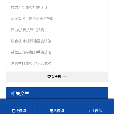
拉力万能试验机/硬度计
水泥混凝土搅拌站原子吸收
压力/抗折抗压试验机
胶合板/木板静曲强度试验
井盖压力/钢管脚手架试验
建筑材料试验仪/耐磨试验
查看全部 >>
相关文章
食品用双道原子荧光光谱仪简介
在线咨询
电话咨询
关注微信