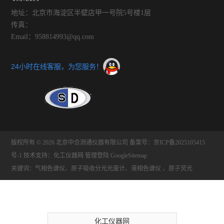
地址：北京市海淀区半壁店甲一号院5号楼1层
传真：
Email：958814993@qq.com
24小时在线客服，为您服务！
版权所有 © 2026 北京中合测通仪器有限公司
备案号：京ICP备2025105415
号-1
技术支持：
化工仪器网
管理登陆
GoogleSitemap
关键词：气相色谱仪、原子吸收分光光度计、液相色谱仪 、原子荧光
化工仪器网