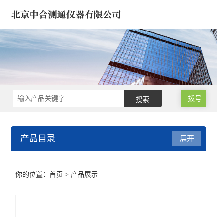
拨号
产品目录
展开
微波消解仪 氮吹浓缩仪
你的位置：
首页
> 产品展示
气相色谱仪/气象色谱仪
原子吸收分光光度计 光谱