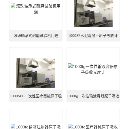
液相色谱仪 离子色谱仪
饲料/兽药/农业化验室方案
滚珠轴承式耐磨试验机用途
1000SF水泥混凝土原子吸收计
医疗器械/药品/环境/生物
厂家
油品/石油化工/电力仪器
水分仪/通用仪器/实验家具
原子荧光光度计-X荧光光谱
ICP光谱仪/电感耦合光谱仪
1000SFG一次性医疗器械原子吸
1000fg一次性输液容器原子吸收
试验机*建筑仪器/建材仪器
收
光度计
安全网/安全带/鞋帽仪器