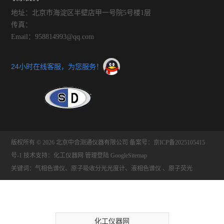
地址：北京市海淀区半壁店甲一号院5号楼1层
传真：
Email：958814993@qq.com
24小时在线客服，为您服务！
版权所有 © 2026 北京中合测通仪器有限公司
备案号：京ICP备2025105415
号-1
技术支持：
化工仪器网
管理登陆
GoogleSitemap
关键词：气相色谱仪、原子吸收分光光度计、液相色谱仪 、原子荧光
化工仪器网