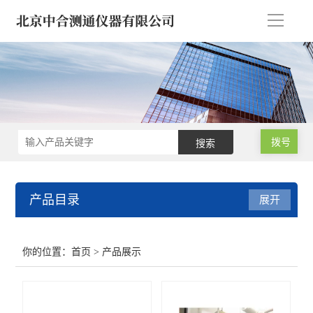
导
航
拨号
产品目录
展开
微波消解仪 氮吹浓缩仪
你的位置：
首页
> 产品展示
气相色谱仪/气象色谱仪
原子吸收分光光度计 光谱