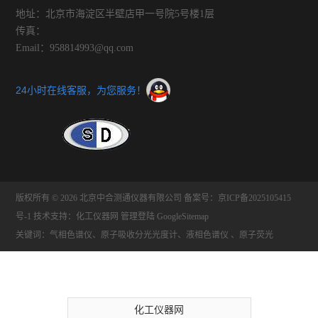
地址：北京市海淀区半壁店甲一号院5号楼1层
传真：
Email：958814993@qq.com
24小时在线客服，为您服务！
版权所有 © 2026 北京中合测通仪器有限公司
备案号：京ICP备2025105415
号-1
技术支持：
化工仪器网
管理登陆
GoogleSitemap
关键词：气相色谱仪、原子吸收分光光度计、液相色谱仪 、原子荧光
化工仪器网