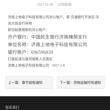
公司新闻
2017-01-08
液相色谱仪 离子色谱仪
济南上地电子科技有限公司对公账户，原 交通银行开发区/东
饲料/兽药/农业化验室方案
关大街支行停用
即日起使用新的对公账户：
医疗器械/药品/环境/生物
开户银行：中国民生银行济南槐荫支行
油品/石油化工/电力仪器
单位名称：济南上地电子科技有限公司
银行账户：
696596839
水分仪/通用仪器/实验家具
打款前请与我司销售人员落实
济南上地电子科技有限公司 2017-1-8
原子荧光光度计-X荧光光谱
ICP光谱仪/电感耦合光谱仪
春节放假通知
货物运输时效通知
上一篇：
下一篇：
试验机*建筑仪器/建材仪器
安全网/安全带/鞋帽仪器
联系我们