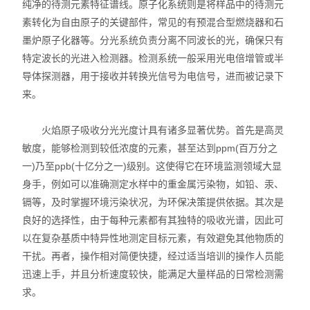
纯净的待测元素特征谱线。原子化系统则是将样品中的待测元
素转化为自由原子的关键部件，常见的有预混合型燃烧器和石
墨炉原子化器等。分光系统负责分离不同波长的光，确保只有
特定波长的光进入检测器。检测系统一般采用光电倍增管或半
导体探测器，用于接收并转换光信号为电信号，进而被记录下
来。
火焰原子吸收分光光度计具有诸多显著优势。首先是高灵
敏度，能够检测到较低浓度的元素，甚至达到ppm(百万分之
一)乃至ppb(十亿分之一)级别。这使得它在环境监测领域大显
身手，例如可以准确测定水样中的重金属污染物，如铅、汞、
镉等，及时掌握环境污染状况，为环保决策提供依据。其次是
良好的选择性，由于每种元素都有其独特的吸收光谱，因此可
以在复杂基质中特异性地测定目标元素，有效避免其他物质的
干扰。再者，操作相对简便快捷，经过适当培训的操作人员能
迅速上手，并且分析速度较快，能满足大量样品的日常检测需
求。