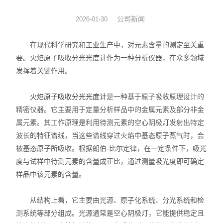
液相色谱仪 离子色谱仪
公司新闻
2026-01-30
饲料/兽药/农业化验室方案
在现代科学研究和工业生产中，对元素含量的测定至关重
要。火焰原子吸收分光光度计作为一种分析仪器，在众多领域
医疗器械/药品/环境/生物
发挥着关键作用。
油品/石油化工/电力仪器
火焰原子吸收分光光度计
是一种基于原子吸收原理设计的
精密仪器。它主要用于定量分析样品中的金属元素及部分非金
水分仪/通用仪器/实验家具
属元素。其工作原理是利用待测元素的空心阴极灯发射出特定
原子荧光光度计-X荧光光谱
波长的特征谱线，当这些谱线穿过火焰中基态原子蒸气时，会
被基态原子所吸收。根据朗伯-比尔定律，在一定条件下，吸光
ICP光谱仪/电感耦合光谱仪
度与试样中待测元素的含量成正比，通过测量吸光度即可确定
样品中该元素的含量。
试验机*建筑仪器/建材仪器
从结构上看，它主要由光源、原子化系统、分光系统和检
安全网/安全带/鞋帽仪器
测系统等部分组成。光源通常是空心阴极灯，它能提供稳定且