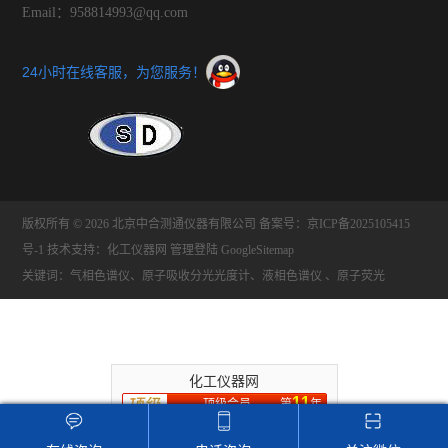
Email：958814993@qq.com
24小时在线客服，为您服务！
版权所有 © 2026 北京中合测通仪器有限公司
备案号：京ICP备2025105415
号-1
技术支持：
化工仪器网
管理登陆
GoogleSitemap
关键词：气相色谱仪、原子吸收分光光度计、液相色谱仪 、原子荧光
化工仪器网
11
顶级会员
第
年
推荐收藏该企业网站