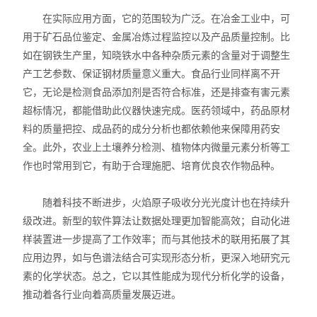
在实际应用方面，它的范围较为广泛。在冶金工业中，可
用于矿石品位鉴定、金属冶炼过程监控以及产品质量控制。比
如在钢铁生产里，知晓铁水中各种杂质元素的含量对于调整生
产工艺参数、保证钢材质量意义重大。食品行业同样离不开
它，无论是检测食品添加剂是否符合标准，还是排查有害元素
超标情况，都能借助此仪器快速完成。医药领域中，药品原材
料的质量把控、成品药的成分分析也都依赖他来保障用药安
全。此外，农业上土壤养分检测、植物体内微量元素分析等工
作也时常用到它，有助于合理施肥、培育优良农作物品种。
随着科技不断进步，火焰原子吸收分光光度计也在持续升
级改进。新型的软件算法让数据处理更加智能高效；自动化进
样装置进一步提高了工作效率；而与其他技术的联用拓展了其
应用边界，如与色谱法结合可实现形态分析，更深入地研究元
素的化学状态。总之，它以其性能成为现代分析化学的设备，
推动着各行业向着高质量发展迈进。