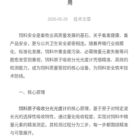
用
液相色谱仪 离子色谱仪
技术文章
2026-05-29
饲料/兽药/农业化验室方案
饲料安全是畜牧业高质量发展的基石，关乎畜禽健康、畜
医疗器械/药品/环境/生物
产品安全，更与公共卫生安全紧密相连。随着养殖行业规模
化、标准化发展，饲料中重金属污染、必需微量元素失衡等问
油品/石油化工/电力仪器
题愈发受到重视，饲料原子吸收分光光度计凭借精准、高效的
检测能力，成为饲料质量管控的核心设备，为饲料安全筑牢技
水分仪/通用仪器/实验家具
术防线。
原子荧光光度计-X荧光光谱
一、核心原理
ICP光谱仪/电感耦合光谱仪
饲料原子吸收分光光度计
的核心原理，基于原子对特定波
试验机*建筑仪器/建材仪器
长光的选择性吸收特性，通过量化吸收程度，实现对饲料中微
量元素的精准测定。其检测过程分为三步，每一步都围绕精准
安全网/安全带/鞋帽仪器
与可靠展开。