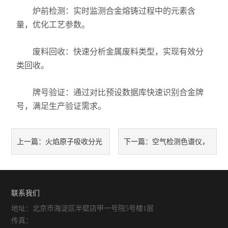
‌炉前检测‌：实时监测合金熔铸过程中的元素含
量，优化工艺参数。
‌废料回收‌：快速分析金属废料类型，实现有效分
类回收。 ‌
‌牌号验证‌：通过对比预设数据库快速识别合金牌
号，满足生产验证需求。
火焰原子吸收分光
空气检测色谱仪，
上一篇：
下一篇：
光度计探秘，解锁检测奥秘！
你了解多少？
联系我们
地址：北京市海淀区半壁店甲一号院5号楼1层
传真：