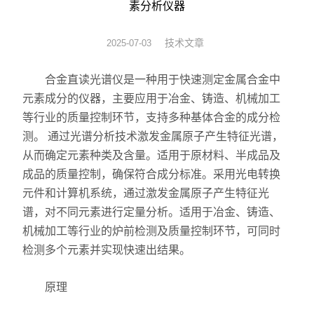
素分析仪器
液相色谱仪 离子色谱仪
技术文章
2025-07-03
饲料/兽药/农业化验室方案
合金直读光谱仪是一种用于快速测定金属合金中
医疗器械/药品/环境/生物
元素成分的仪器，主要应用于冶金、铸造、机械加工
等行业的质量控制环节，支持多种基体合金的成分检
油品/石油化工/电力仪器
测。 ‌通过光谱分析技术激发金属原子产生特征光谱，
从而确定元素种类及含量。适用于原材料、半成品及
水分仪/通用仪器/实验家具
成品的质量控制，确保符合成分标准。采用光电转换
原子荧光光度计-X荧光光谱
元件和计算机系统，通过激发金属原子产生特征光
谱，对不同元素进行定量分析。适用于冶金、铸造、
ICP光谱仪/电感耦合光谱仪
机械加工等行业的炉前检测及质量控制环节，可同时
检测多个元素并实现快速出结果。
试验机*建筑仪器/建材仪器
原理
安全网/安全带/鞋帽仪器