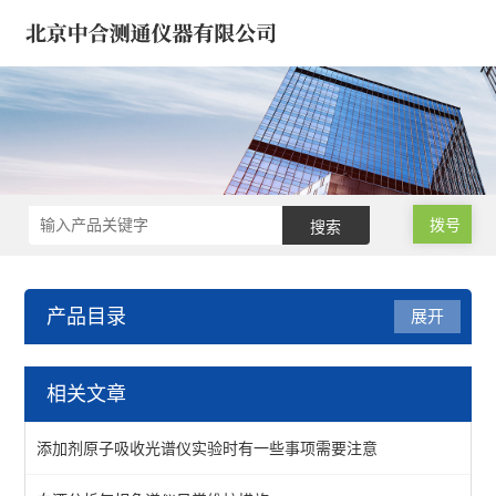
拨号
产品目录
展开
试验机*建筑仪器/建材仪器
相关文章
钻孔取芯机/工程钻机
添加剂原子吸收光谱仪实验时有一些事项需要注意
水泥胶砂/混凝土/沥青仪器