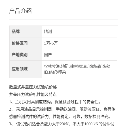
产品介绍
品牌
精测
价格区间
1万-5万
产地类别
国产
农林牧渔,地矿,建材/家具,道路/轨道/船
应用领域
舶,纺织/印染
数显式井盖压力试验机价格
井盖压力试验机性能及特点
1、主机采用高刚度结构，保证试验过程中的安全性。
2、 采用液晶显示控制器，手动送油阀，驱动液压缸，负荷传
感器检测试件的试验力。性能稳定、可靠，数据检测准确。
3、 该试验机适合承载力大于20kN、不大于1000 kN的试件试