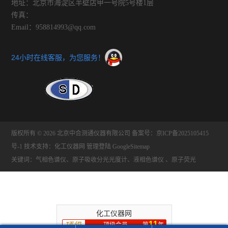
地址：北京市海淀区半壁店甲一号院5号楼1层
传真：
Email：958814993@qq.com
24小时在线客服，为您服务！
版权所有 © 2026 北京中合测通仪器有限公司
备案号：京ICP备2025105415
号-1
技术支持：
化工仪器网
管理登陆
GoogleSitemap
关键词：气相色谱仪、原子吸收分光光度计、液相色谱仪 、原子荧光
化工仪器网
11
顶级会员
第
年