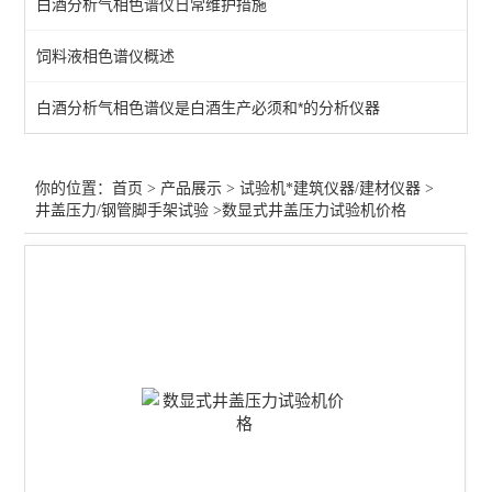
白酒分析气相色谱仪日常维护措施
拉力万能试验机/硬度计
饲料液相色谱仪概述
水泥混凝土搅拌站原子吸收
白酒分析气相色谱仪是白酒生产必须和*的分析仪器
压力/抗折抗压试验机
胶合板/木板静曲强度试验
你的位置：
首页
>
产品展示
>
试验机*建筑仪器/建材仪器
>
井盖压力/钢管脚手架试验
>数显式井盖压力试验机价格
井盖压力/钢管脚手架试验
建筑材料试验仪/耐磨试验
查看全部 >>