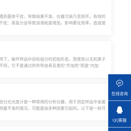
遇到基体干扰，导致结果不准、仪器污染乃至损坏。有效的
干扰：高盐分会导致溶液粘度增加，影响雾化效率，造成提
干扰：高盐分可能在高温原子化过程中与待测元素形成难挥
景吸收：样品中的有机物在原子化过程中会产生未离解的分
..
用下，破坏样品中目标组分的初始形态，而使其以无机离子
同，它不是通过热传导由表及里的“外加热”而是“内加
分子极化，极性分子随磁场变化交替排列，导致分子高速震
的碰撞搅拌作用下，促使消解酸与样品更好的接触，从而使
..
在线咨询
收分光光度计是一种常用的分析仪器，用于测定样品中金属
测量不准的情况，可能是由多种因素引起的。以下是一些可
和仪器状态首先，要确保原子吸收分光光度计处于良好的工
QQ客服
择不合理，即使是相同的样品使用同款仪器进行检测，所检
..