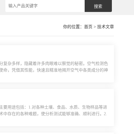
你的位置：
首页
> 技术文章
分复杂多样，隐藏着许多肉眼难以察觉的秘密。空气检测色
使命，凭借其性能，快速且精准地揭开空气中各类成分的神
犹如一场精心编排的“分子舞蹈”。当空气样品被注入仪器
常是高纯度的惰性气体，如氮气或氦气)开始踏上“旅程”。
主要用途包括：1.对各种土壤、食品、水质、生物样品等进
术中存在的各种难题，使分析测试能够准确、顺利进行。2.
险。3.实验室微波消解仪也可用于各种环境样品的前处理，
分析、形态定量及萃取率实验研究都需要用到微波消解技