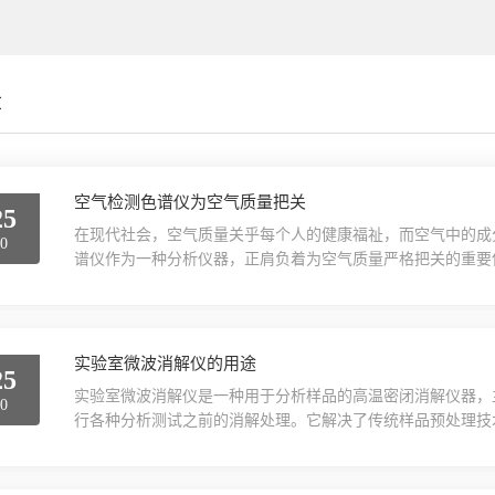
章
空气检测色谱仪为空气质量把关
25
在现代社会，空气质量关乎每个人的健康福祉，而空气中的成
20
谱仪作为一种分析仪器，正肩负着为空气质量严格把关的重要
秘面纱。空气检测色谱仪的工作基于色谱分离原理，这一原理
后，进入进样系统，在这里，样品被均匀地汽化并随着载气(通
它的核心部件——色谱柱，是这场“舞蹈”的关键舞台。色...
实验室微波消解仪的用途
25
实验室微波消解仪是一种用于分析样品的高温密闭消解仪器，
20
行各种分析测试之前的消解处理。它解决了传统样品预处理技
微波消解可以避免常规高压消解带来的样品挥发损失和爆炸风
如工业废水、烟尘、环境土壤等，这些样品中各种元素的形态
术。此外，由于该设备的高温密闭消解特点，它也是提取被...