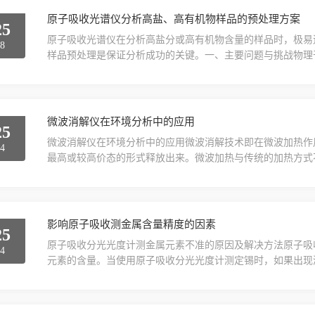
原子吸收光谱仪分析高盐、高有机物样品的预处理方案
25
原子吸收光谱仪在分析高盐分或高有机物含量的样品时，极易
18
样品预处理是保证分析成功的关键。一、主要问题与挑战物理
升量和雾化率改变，产生物理干扰，导致吸光度值异常。化学
发的化合物（如碱金属盐类），抑制原子化，降低灵敏度。背
子或固体微粒，引起严重的宽带光谱干扰，尤其在紫外区。仪器.
微波消解仪在环境分析中的应用
25
微波消解仪在环境分析中的应用微波消解技术即在微波加热作
14
最高或较高价态的形式释放出来。微波加热与传统的加热方式不
热”，即样品和试剂在微波产生交变磁场作用下，产生介质的
荡，使物质分子剧烈振动和碰撞，致使温度迅速升高，在剧烈
样品迅速被分解，另外密闭容器内产生的高压提高了消解酸的沸.
影响原子吸收测金属含量精度的因素
25
原子吸收分光光度计测金属元素不准的原因及解决方法原子吸
14
元素的含量。当使用原子吸收分光光度计测定锡时，如果出现
能导致测量不准的原因以及相应的解决方法。分析条件的选择
作状态，并且选择了正确的分析条件。如果检测条件和方法选
测的结果也可能存在较高的误差。因此，检测人员需要重视分析.