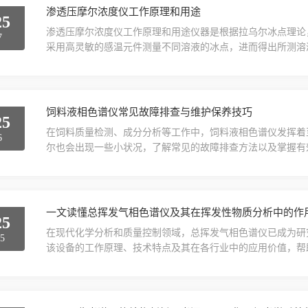
渗透压摩尔浓度仪工作原理和用途
25
渗透压摩尔浓度仪工作原理和用途仪器是根据拉乌尔冰点理论
7
采用高灵敏的感温元件测量不同溶液的冰点，进而得出所测溶
析、生物、食品医疗等领域的渗透压摩尔浓度的测试及研究。
仪渗透压摩尔浓度分析仪在生物医学、制药、食品科学等领域
和制药过程监控：渗透压摩尔浓度分析仪可以用于评估药物溶液.
饲料液相色谱仪常见故障排查与维护保养技巧
25
在饲料质量检测、成分分析等工作中，饲料液相色谱仪发挥着
6
尔也会出现一些小状况，了解常见的故障排查方法以及掌握有
助力相关工作顺利开展。一、常见故障及排查方法1、基线不
先，要检查流动相是否纯净，是否存在气泡或者杂质污染的情
处理；若是有杂质，则需要更换新的流动相，并对溶剂瓶进行..
一文读懂总挥发气相色谱仪及其在挥发性物质分析中的作
25
在现代化学分析和质量控制领域，总挥发气相色谱仪已成为研究
25
该设备的工作原理、技术特点及其在各行业中的应用价值，帮
原理与核心构造总挥发气相色谱仪基于不同物质沸点差异实现
气带入填充有固定相的色谱柱进行分配平衡。各组分因与固定
完成定量分析。现代仪器通常配备火焰离子化检测器(FI...