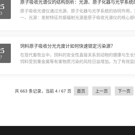
原子吸收光谱仪的结构剖析：光源、原子化器与光学系统
25
原子吸收光谱仪通过光源、原子化器与光学系统的协同作用，
23
一、光源：发射特征共振辐射光源是原子吸收光谱仪的核心部
与钛、锆等材料制成的阳极组成，封闭于充有惰性气体（如氖
离，离子撞击阴极表面，溅射出待测金属原子并激发，发射出该元素
此光源需满足锐线辐射（半宽度远小于吸收线半宽度...
饲料原子吸收分光光度计如何快速锁定污染源？
25
在现代畜牧业中，饲料的安全性直接关系到动物的健康与生长
17
饲料受到重金属等有害物质污染的风险日益增加。为了有效监
光光度计成为一种高效且精准的解决方案。本文将探讨如何利
发展。一、了解基本原理：为何选择设备？饲料原子吸收分光
理现象工作。当含有待测元素的样品被引入火焰或石墨炉中蒸发.
共 663 条记录，当前 4 / 67 页
首页
上一页
下一页