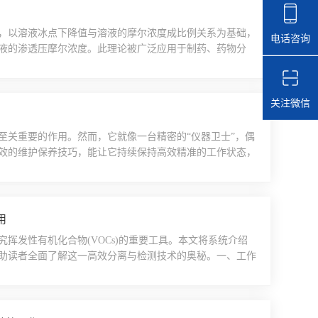
，以溶液冰点下降值与溶液的摩尔浓度成比例关系为基础，
电话咨询
液的渗透压摩尔浓度。此理论被广泛应用于制药、药物分
渗透压摩尔浓度分析仪-用于测定溶液和各种体液渗透压的
具有广泛的应用。以下是一些常见的应用领域：1.药物研发
..
关注微信
至关重要的作用。然而，它就像一台精密的“仪器卫士”，偶
效的维护保养技巧，能让它持续保持高效精准的工作状态，
稳基线出现波动是饲料液相色谱仪较为常见的问题之一。首
况。若流动相中有微小气泡，可以通过超声脱气的方式进行
.
用
挥发性有机化合物(VOCs)的重要工具。本文将系统介绍
助读者全面了解这一高效分离与检测技术的奥秘。一、工作
混合物组分的有效分离。样品经汽化室转化为气体后，由载
相相互作用强度不同而产生迁移速率差异，依次到达检测器