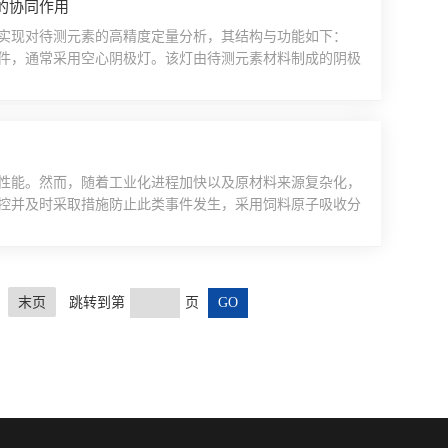
的协同作用
实现对待测元素的高精度定量分析，其结构与功能如下：
件，通常采用空心阴极灯。该灯由待测元素材料制成的阴极
或氩）的硬质玻璃管内。当两极间施加电压时，惰性气体电
的特征共振线（如钠的589.0nm、铜的324.8nm）。
性能。然而，随着工业化进程加快以及原材料来源复杂化，
控并及时采取措施防止此类事件发生，采用饲料原子吸收分
用这一技术快速定位饲料中的污染源，保障养殖业的可持续
光度计基于特定金属元素能够吸收相应波长的光辐射这一物
..
末页
跳转到第
页