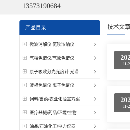
13573190684
技术文
产品目录
微波消解仪 氮吹浓缩仪
20
气相色谱仪/气象色谱仪
11-
原子吸收分光光度计 光谱
液相色谱仪 离子色谱仪
20
饲料/兽药/农业化验室方案
11-
医疗器械/药品/环境/生物
油品/石油化工/电力仪器