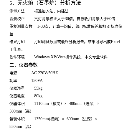
5
．无火焰（石墨炉）分析方法
测量方法
标准加入法，内插法
背景校正
氘灯背景校正大于
30
倍，自吸收扣背景大于
60
倍
重复测量次数
1-30
次，计算平均值，给出标准偏差和相 对标准偏
差
结果打印
打印测试数据或最终分析报告。结果可导出成
Excel
工作表。
软件环境
Windows XP/Vista
操作系统，中文专业软件
二．仪器参数
电源
AC 220V/50HZ
功率
150VA
仪器净重
55kg
仪器毛重
80kg
仪器体积
1110mm
（横向）
× 400mm
（进深）
×
500mm
（高）
包装体积
1350mm(
横向）
× 600mm
（进深）
×
850mm
（高）