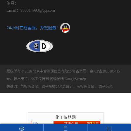
传真：
Email：958814993@qq.com
24小时在线客服，为您服务！
版权所有 © 2026 北京中合测通仪器有限公司
备案号：京ICP备2025105415
号-1
技术支持：
化工仪器网
管理登陆
GoogleSitemap
关键词：气相色谱仪、原子吸收分光光度计、液相色谱仪 、原子荧光
化工仪器网
11
顶级会员
第
年