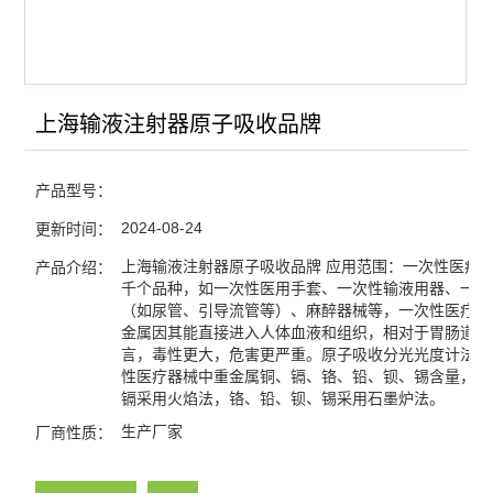
蒸汽压力灭菌器/灭菌锅
浮游菌采样器
上海输液注射器原子吸收品牌
查看全部 >>
产品型号：
2024-08-24
更新时间：
上海输液注射器原子吸收品牌 应用范围：一次性医疗
产品介绍：
千个品种，如一次性医用手套、一次性输液用器、一次
（如尿管、引导流管等）、麻醉器械等，一次性医疗器
金属因其能直接进入人体血液和组织，相对于胃肠道吸
言，毒性更大，危害更严重。原子吸收分光光度计法测
性医疗器械中重金属铜、镉、铬、铅、钡、锡含量，其
镉采用火焰法，铬、铅、钡、锡采用石墨炉法。
生产厂家
厂商性质：