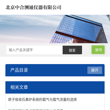
拨号
产品目录
展开
医疗器械/药品/环境/生物
相关文章
样品微波消解仪
原子吸收石墨炉系统的载气与载气流量的选择
氮吹仪*浓缩仪*样品定容