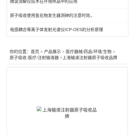
微波消解仪技术在环境样品中的应用
医疗器械气相色谱仪
原子吸收使用氢化物发生器测砷的注意时效，
不溶性微粒检测仪
电感耦合等离子体发射光谱仪ICP-OES的分析原理
冰点渗透压摩尔浓度仪
医疗器械水分测定仪
你的位置：
首页
>
产品展示
>
医疗器械/药品/环境/生物
>
原子吸收-医疗/注射输液器
>上海输液注射器原子吸收品牌
医疗器械检测仪器
原子吸收-医疗/注射输液器
药品溶出度/崩解仪/熔点仪
片剂硬度计/药品脆碎度仪
尘埃粒子计数器
微生物限度仪/集菌仪