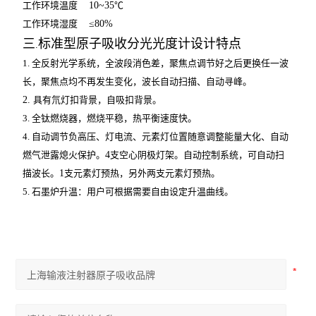
工作环境温度
10~35
℃
工作环境湿度
≤80%
三
标准型原子吸收分光光度计设计特点
.
1.
全反射光学系统，全波段消色差，聚焦点调节好之后更换任一波
长，聚焦点均不再发生变化，波长自动扫描、自动寻峰。
2.
具有氘灯扣背景，自吸扣背景。
3.
全钛燃烧器，燃烧平稳，热平衡速度快。
4.
自动调节负高压、灯电流、元素灯位置随意调整能量大化、自动
燃气泄露熄火保护。
4
支空心阴极灯架。自动控制系统，可自动扫
描波长。
1
支元素灯预热，另外两支元素灯预热。
5.
石墨炉升温：用户可根据需要自由设定升温曲线。