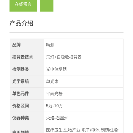
在线留言
产品介绍
品牌
精测
扣背景技术
氘灯+自吸收扣背景
检测器类
光电倍增器
光学系统
单光束
单色元件
平面光栅
价格区间
5万-10万
仪器种类
火焰-石墨炉
医疗卫生,生物产业,电子/电池,制药/生物
应用领域