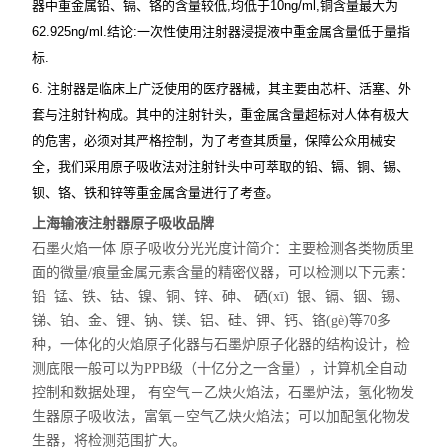
器中重金属铅、镉、铬的含量较低
,
均低于
10ng/ml,
铜含量最大为
62.925ng/ml.
结论
:
一次性使用注射器浸提液中重金属含量低于量指
标
.
6.
注射器是临床上广泛使用的医疗器械，其主要由芯杆、活塞、外
套与注射针构成。其中的注射针头，重金属含量超标对人体有极大
的危害，必须对其严格控制，为了考查其质量，保障公众用械安
全，我们采用原子吸收法对注射针头中可萃取的铅、镉、铜、锡、
钡、铬、铁和锌等重金属含量进行了考查。
上海输液注射器原子吸收品牌
石墨火焰一体
原子吸收分光光度计简介：主要检测各类物质里
面的微量
/
痕量金属元素含量的精密仪器，可以检测以下元素：
铅
锰、铁、钴、镍、铜、锌、砷、
硒
(x
ī
)
银、镉、铟、锡、
锑、铂、金、锂、钠、镁、铝、硅、钾、钙、铬
(g
è
)
等
70
多
种，一体化的火焰原子化器与石墨炉原子化器的结构设计，检
测底限一般可以为
PPB
级（十亿分之一含量），计算机全自动
控制和数据处理，
有空气－乙炔火焰法，石墨炉法，氢化物发
生器原子吸收法，富氧－空气乙炔火焰法；可以加配氢化物发
生器，将检测范围扩大。