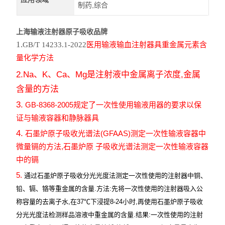
制药,综合
上海输液注射器原子吸收品牌
1.
GB/T 14233.1-2022
医用输液输血注射器具重金属元素含
量化学方法
2.Na
、
K
、
Ca
、
Mg
是注射液中金属离子浓度
,
金属
含量的方法
3.
GB-8368-2005
规定了一次性使用输液用器的要求以保
证与输液容器和静脉器具
4.
(GFAAS)
石墨炉原子吸收光谱法
测定一次性输液容器中
,
微量镉的方法
石墨炉原
子吸收光谱法测定一次性输液容器
中的镉
5.
通过石墨炉原子吸收分光光度法测定一次性使用的注射器中铜、
铅、镉、铬等重金属的含量
.
方法
:
先将一次性使用的注射器吸入公
称容量的去离子水
,
在
37
℃下浸提
8-24
小时
,
再使用石墨炉原子吸收
分光光度法检测样品溶液中重金属的含量
.
结果
:
一次性使用的注射