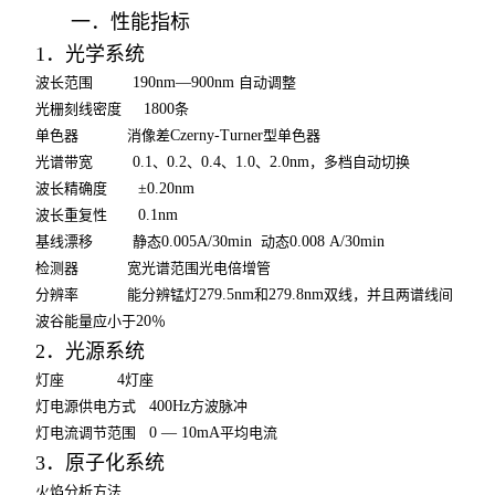
一．性能指标
1
．光学系统
波长范围
190nm—900nm
自动调整
光栅刻线密度
1800
条
单色器
消像差
Czerny-Turner
型单色器
光谱带宽
0.1
、
0.2
、
0.4
、
1.0
、
2.0nm
，多档自动切换
波长精确度
±0.20nm
波长重复性
0.1nm
基线漂移
静态
0.005A/30min
动态
0.008 A/30min
检测器
宽光谱范围光电倍增管
分辨率
能分辨锰灯
279.5nm
和
279.8nm
双线，并且两谱线间
波谷能量应小于
20
％
2
．光源系统
灯座
4
灯座
灯电源供电方式
400Hz
方波脉冲
灯电流调节范围
0 — 10mA
平均电流
3
．原子化系统
火焰分析方法