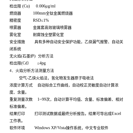
检出限
(Cu) 0.006μg/ml
燃烧器
100mm
全钛金属燃烧器
精密度
RSD≤1%
喷雾器
金属套高效玻璃喷雾器
雾化室
耐腐蚀全塑雾化室
安全措施
具有多种自动安全保护功能，乙炔漏气报警、自动关
闭系统
无火焰
(
石墨炉
)
分析方法
检出限
(Cd
）
≤4pg
4
．火焰分析方法测量方法
空气
-
乙炔火焰法，氢化物发生器原子吸收法
浓度计算方式
自动拟合工作曲线，自动校正灵敏度自动计算浓
度、含量。
重复测量次数
1~99
次，自动计算平均值、含量、标准偏差、相对
标准偏差。
结果打印
打印测试数据或最终分析报告。结果可导出成
Excel
工作表。
软件环境
Windows XP/Vista
操作系统，中文专业软件