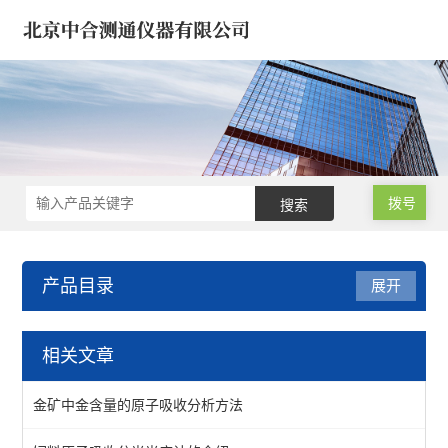
拨号
产品目录
展开
试验机*建筑仪器/建材仪器
相关文章
钻孔取芯机/工程钻机
金矿中金含量的原子吸收分析方法
水泥胶砂/混凝土/沥青仪器