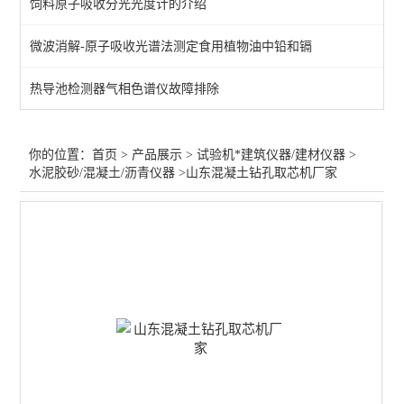
饲料原子吸收分光光度计的介绍
拉力万能试验机/硬度计
微波消解-原子吸收光谱法测定食用植物油中铅和镉
水泥混凝土搅拌站原子吸收
热导池检测器气相色谱仪故障排除
压力/抗折抗压试验机
胶合板/木板静曲强度试验
你的位置：
首页
>
产品展示
>
试验机*建筑仪器/建材仪器
>
水泥胶砂/混凝土/沥青仪器
>山东混凝土钻孔取芯机厂家
井盖压力/钢管脚手架试验
建筑材料试验仪/耐磨试验
查看全部 >>