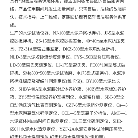
具有*的售后服务保障体系，覆盖国内各市县区的售后服务网
络，产品使用期间凡发生质量问题，只需售后，后续的故障确
认，技术指导，上门维修，定期回访都有亿轩售后服务体系完
成。
生产的水泥试验仪器：NJ-160型水泥净浆搅拌机、JJ-5型水泥
胶砂搅拌机、ZS-15型水泥胶砂振实台、40*40mm水泥抗压夹
具、FZ-31A型雷式沸煮箱、DKZ-500型水泥电动抗折机、
NLD-3型水泥胶砂流动度测定仪、FYS-150B型负压筛析仪、
LD-50型雷氏夹测定仪、LJ-175型雷氏夹、PE60*100型鄂式破
碎机、SMφ500*500型水泥试验磨、Ф175盘式研磨机、水泥净
浆标准稠度及凝结时间测定仪(维卡仪)、BY160型水泥比长
仪、SHBY-40A型水泥胶砂试体养护箱、(40B)型水泥标准养护
箱、BYS型恒温恒湿养护室控制仪、水泥留样桶、SBT-9型全
自动勃氏透气比表面测定仪、CZF-6型水泥组分测定仪、Ca—5
型水泥游离氧化钙测定仪、CCL—5型氯离子分析仪、AMT—1
水泥浆体Marsh时间自动测定仪、DL三氧化硫测定仪、SHR-
650Ⅱ水泥水化热测定仪、YZF-2A水泥安定性试验用压蒸釜。
细集料吸水性测定仪 细集料吸水性测定仪(饱和面)。