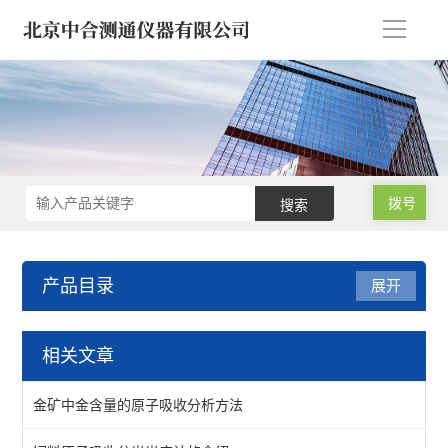
导
航
拨号
产品目录
展开
试验机*建筑仪器/建材仪器
相关文章
钻孔取芯机/工程钻机
金矿中金含量的原子吸收分析方法
水泥胶砂/混凝土/沥青仪器