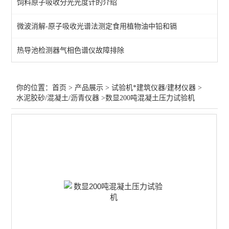
饲料原子吸收分光光度计的介绍
拉力万能试验机/硬度计
微波消解-原子吸收光谱法测定食用植物油中铅和镉
水泥混凝土搅拌站原子吸收
热导池检测器气相色谱仪故障排除
压力/抗折抗压试验机
胶合板/木板静曲强度试验
你的位置：
首页
>
产品展示
>
试验机*建筑仪器/建材仪器
>
水泥胶砂/混凝土/沥青仪器
>数显200吨混凝土压力试验机
井盖压力/钢管脚手架试验
建筑材料试验仪/耐磨试验
查看全部 >>