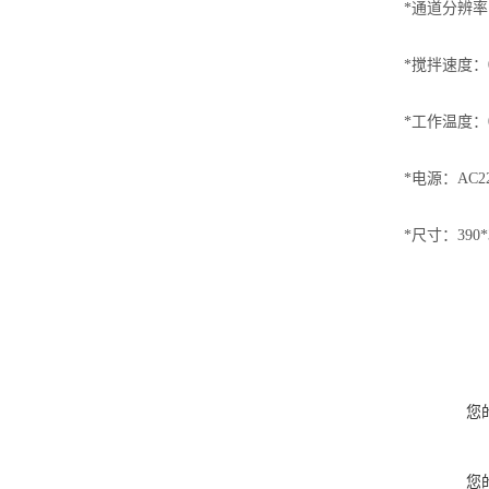
*通道分辨率：
*搅拌速度：0
*工作温度：
*电源：AC22
*尺寸：390*3
您
您