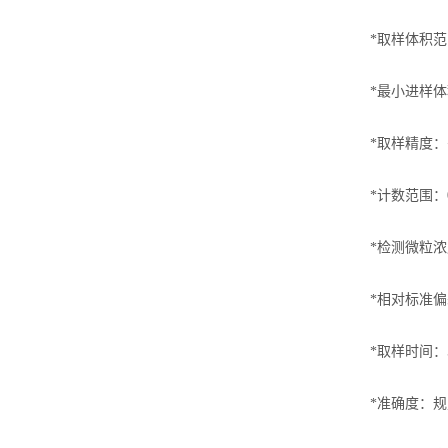
*取样体积范围：
*最小进样体积
*取样精度：<
*计数范围：0～
*检测微粒浓度
*相对标准偏差
*取样时间：5
*准确度：规