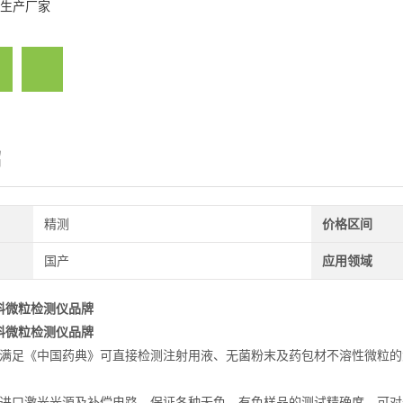
生产厂家
绍
精测
价格区间
国产
应用领域
料微粒检测仪品牌
料微粒检测仪品牌
*满足《中国药典》可直接检测注射用液、无菌粉末及药包材不溶性微粒的
能进口激光光源及补偿电路，保证各种无色、有色样品的测试精确度。可