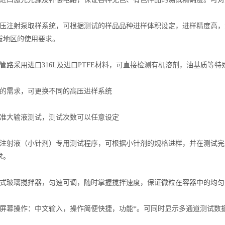
高压注射泵取样系统，可根据测试的样品品种进样体积设定，进样精度高
拔地区的使用要求。
管路采用进口316L及进口PTFE材料，可直接检测有机溶剂，油基质等特
量的需求，可更换不同的高压进样系统
标准大输液测试，测试次数可以任意设定
量注射液（小针剂）专用测试程序，可根据小针剂的规格进样，并在测试
求。
浆式玻璃搅拌器，匀速可调，随时掌握搅拌速度，保证微粒在容器中的均匀
大屏幕操作：中文输入，操作简便快捷，功能*。可同时显示多通道测试数