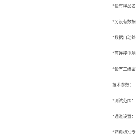
*设有样品
*另设有数
*数据自动
*可连接电
*设有三级
技术参数：
*测试范围：1
*通道设置：≥
*药典标准专用