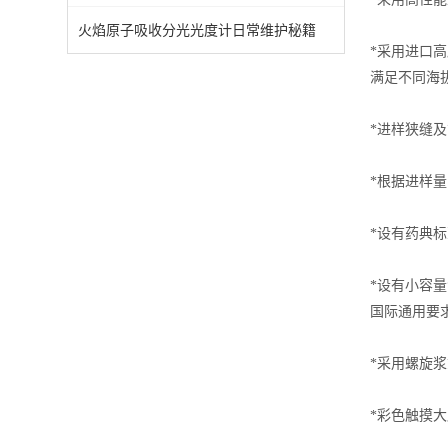
火焰原子吸收分光光度计日常维护秘籍
*采用进口
满足不同海
*进样狭缝及
*根据进样
*设有药典
*设有小容
国际通用要
*采用螺旋
*彩色触摸