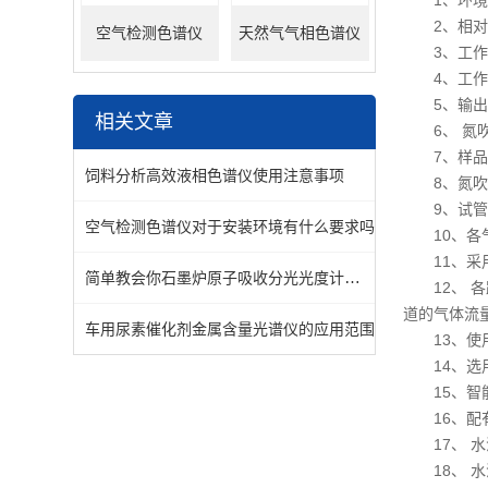
1
、
环境
2
、
相对
空气检测色谱仪
天然气气相色谱仪
3
、
工作
4
、
工作
5
、
输出
相关文章
6
、
氮
7
、
样品
饲料分析高效液相色谱仪使用注意事项
8
、
氮吹
9
、
试管
空气检测色谱仪对于安装环境有什么要求吗
10
、
各
11
、
采
简单教会你石墨炉原子吸收分光光度计的日常维护
12
、
各
道的气体流
车用尿素催化剂金属含量光谱仪的应用范围
13
、
使
14
、
选
15
、
智
16
、
配
17
、
水
18
、
水