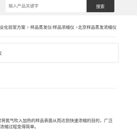
农业化验室方案
>
样品蒸发仪/样品浓缩仪
>北京样品蒸发浓缩仪
过将氮气吹入加热的样品表面从而达到快速浓缩的目的，广泛
浓缩过程变得简单。