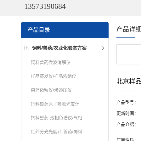
13573190684
产品详
产品目录
饲料/兽药/农业化验室方案
饲料兽药微波消解仪
样品蒸发仪/样品浓缩仪
北京样
兽药微粒仪/渗透压仪
产品型号：
饲料兽药原子吸收光度计
更新时间：
饲料兽药-液相色谱仪/气相
产品介绍：
红外分光光度计-兽药/饲料
厂商性质：