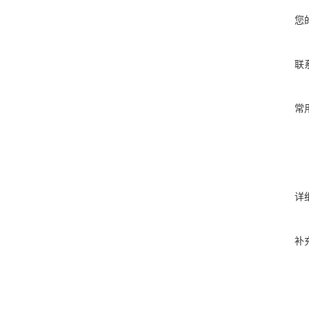
您
联
常
详
补