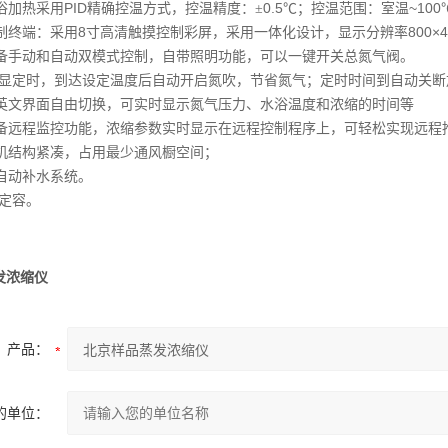
PID
0.
5
~100
浴加热采用
精确控温方式，控温精度：
±
℃
；控温范围：室温
8
800
×
4
制终端：采用
寸
高清
触摸控制彩屏，采用一体化设计，显示分辨率
备手动和自动双模式控制，自带照明功能，可以一键开关总氮气阀。
显定时，到达设定温度后自动开启氮吹，节省氮气；定时时间到自动关断
英文界面自由切换，可实时显示氮气压力、水浴温度和浓缩的时间等
备远程监控功能，浓缩参数实时显示在远程控制程序上，可轻松实现远程
机结构紧凑，占用最少通风橱空间；
自动补水系统。
定容。
发浓缩仪
产品：
的单位：