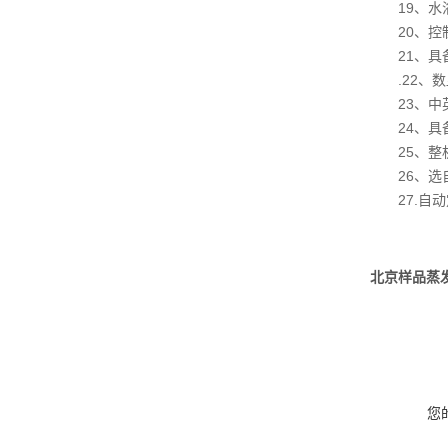
19
、
水
20
、
控
21
、
具
.
22
、
数
23
、
中
24
、
具
25
、
整
26
、
选
27.
自动
北京样品蒸
您