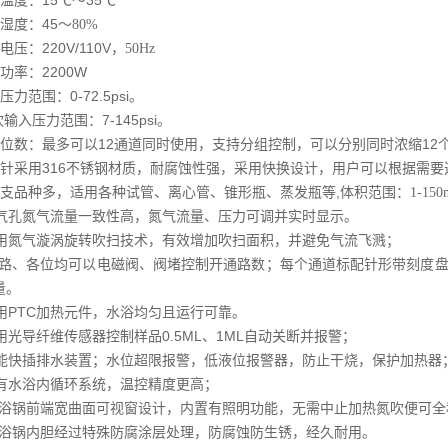
15
35
温度：
℃
～
℃
45
湿度：
～
80%
220V/110V
电压：
，
50Hz
2200W
功率：
0-72.5psi
压力范围：
。
7-145psi
吹输入压力范围：
。
12
12
位数：最多可以
通道同时使用，支持分组控制，可以分别同时浓缩
316
针采用
不锈钢材质，耐腐蚀性强，采用快换设计，用户可以根据需要
,
支品种多，适用各种
试管、离心管、锥形瓶、蒸发瓶等
体积范围：
1-150
气孔氮气流量一致性高，氮气流量、压力可调并实时显示
。
用氮气漩涡旋转吹扫技术，有效增加吹扫面积，并避免气流飞溅；
路、各位均可以电磁阀、阀堵控制开通路数；
每个通道标配针形
带刻度
量。
PTC
用
加热元件，水浴均匀且运行可靠
。
0.5ML
1ML
用光导纤维传感器控制样品
、
自动关断并报警；
能快插排水装置；水位超限报警，低液位报警器，防止干烧，保护加热器
有水浴内循环系统，温控精度更高；
浴锅前端
宽曲面
可视窗设计，内置有照明功能，
无需中止加热氮吹便
可全
浴锅
内胆经过特殊防腐涂层处理，防腐蚀防生锈，经久耐用
。