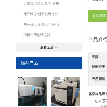
定氮仪/凯氏定氮*粗蛋白
粗纤维仪*粗脂肪测定仪
在线留言
崩解/溶出度/熔点/脆碎度
饲料兽药化验仪器
产品介
查看全部 >>
品牌
推荐产品
仪器种类
应用领域
北京样品蒸
参
技术