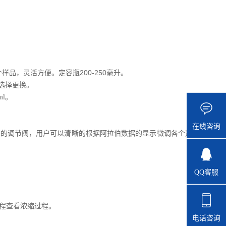
200-250
个样品，灵活方便。
定容瓶
毫升。
选择更换。
ml
。
在线咨询
盘的
调节阀，
用户可以清晰的根据阿拉伯数据的显示
微调各个通
QQ客服
；
程查看浓缩过程。
电话咨询