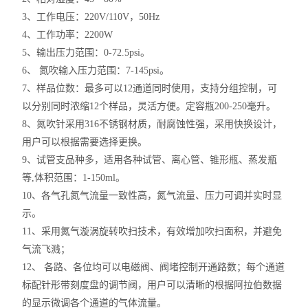
3、工作电压：220V/110V，50Hz
4、工作功率：2200W
5、输出压力范围：0-72.5psi。
6、 氮吹输入压力范围：7-145psi。
7、样品位数：最多可以12通道同时使用，支持分组控制，可
以分别同时浓缩12个样品，灵活方便。定容瓶200-250毫升。
8、氮吹针采用316不锈钢材质，耐腐蚀性强，采用快换设计，
用户可以根据需要选择更换。
9、试管支品种多，适用各种试管、离心管、锥形瓶、蒸发瓶
等,体积范围：1-150ml。
10、各气孔氮气流量一致性高，氮气流量、压力可调并实时显
示。
11、采用氮气漩涡旋转吹扫技术，有效增加吹扫面积，并避免
气流飞溅；
12、 各路、各位均可以电磁阀、阀堵控制开通路数；每个通道
标配针形带刻度盘的调节阀，用户可以清晰的根据阿拉伯数据
的显示微调各个通道的气体流量。