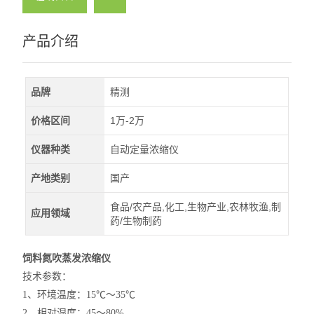
产品介绍
品牌
精测
价格区间
1万-2万
仪器种类
自动定量浓缩仪
产地类别
国产
食品/农产品,化工,生物产业,农林牧渔,制
应用领域
药/生物制药
饲料氮吹蒸发浓缩仪
技术参数：
1、环境温度：15℃～35℃
2、相对湿度：45～80%