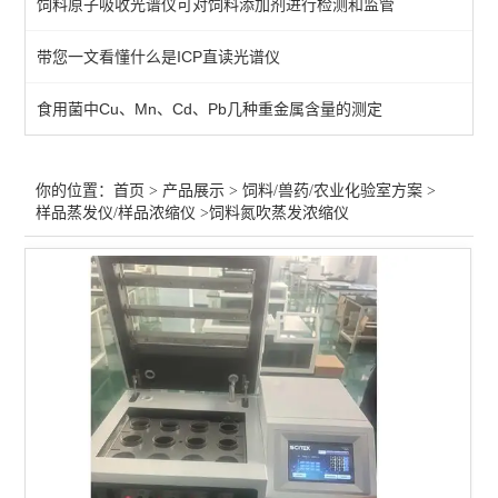
饲料原子吸收光谱仪可对饲料添加剂进行检测和监管
兽药微粒仪/渗透压仪
带您一文看懂什么是ICP直读光谱仪
饲料兽药原子吸收光度计
食用菌中Cu、Mn、Cd、Pb几种重金属含量的测定
饲料兽药-液相色谱仪/气相
红外分光光度计-兽药/饲料
你的位置：
首页
>
产品展示
>
饲料/兽药/农业化验室方案
>
样品蒸发仪/样品浓缩仪
>饲料氮吹蒸发浓缩仪
定氮仪/凯氏定氮*粗蛋白
粗纤维仪*粗脂肪测定仪
崩解/溶出度/熔点/脆碎度
饲料兽药化验仪器
查看全部 >>