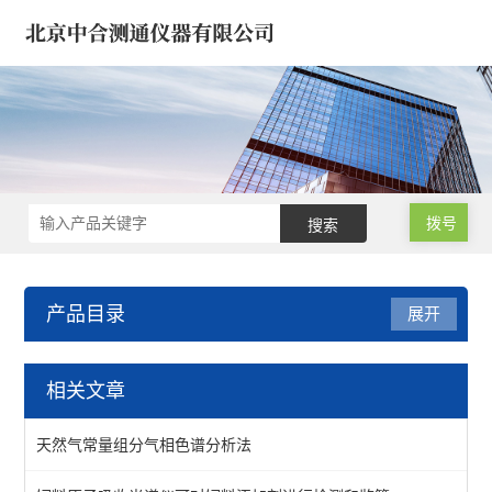
拨号
产品目录
展开
饲料/兽药/农业化验室方案
相关文章
饲料兽药微波消解仪
天然气常量组分气相色谱分析法
样品蒸发仪/样品浓缩仪