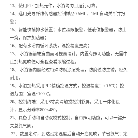
13、使用PTC加热元件，水浴均匀且运行可靠。
14、选用光导纤维传感器控制样品0.5ML、1ML自动关断并报
警；
15、智能快插排水装置；水位超限报警，低液位报警器，防止
干烧，保护加热器；
16、配有水浴内循环系统，温控精度更高；
17、 水浴锅前端宽曲面可视窗设计，内置有照明功能，无需中
止加热氮吹便可全程查看浓缩过程。
18、 水浴锅内胆经过特殊防腐涂层处理，防腐蚀防生锈，经久
耐用。
19、水浴加热采用PID精确控温方式，控温精度：±0.5℃；控
温范围：室温~100℃。
20、控制终端：采用8寸高清触摸控制彩屏，采用一体化设
计，显示分辨率800×480。
21、具备手动和自动双模式控制，自带照明功能，可以一键开
关总氮气阀。
.22、数显定时，到达设定温度后自动开启氮吹，节省氮气；定