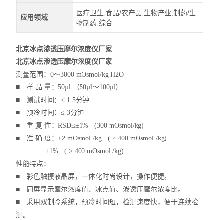
医疗卫生,食品/农产品,生物产业,制药/生
应用领域
物制药,综合
北京冰点渗透压摩尔浓度仪厂家
北京冰点渗透压摩尔浓度仪厂家
测量范围：0～3000 mOsmol/kg H2O
■ 样 品 量：50µl （50µl～100µl）
■ 测试时间：< 1.5分钟
■ 预冷时间：≤ 3分钟
■ 重 复 性：RSD≤±1% (300 mOsmol/kg)
■ 准 确 度：±2 mOsmol /kg ( ≤ 400 mOsmol /kg)
±1% ( > 400 mOsmol /kg)
性能特点：
■ 彩色触摸液晶屏，一体化时尚设计，操作便捷。
■ 同屏显示摩尔浓度值、冰点值、渗透压摩尔浓度比。
■ 采用双制冷系统，预冷时间短，检测速度快，便于连续检
测。