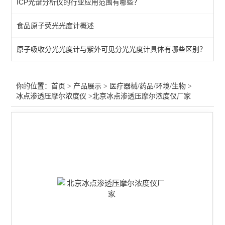
ICP光谱分析仪的行业应用范围有哪些？
医疗器械气相色谱仪
食品原子荧光光度计概述
不溶性微粒检测仪
原子吸收分光光度计与紫外可见分光光度计具体有哪些区别？
冰点渗透压摩尔浓度仪
医疗器械水分测定仪
你的位置：
首页
>
产品展示
>
医疗器械/药品/环境/生物
>
冰点渗透压摩尔浓度仪
>北京冰点渗透压摩尔浓度仪厂家
医疗器械检测仪器
原子吸收-医疗/注射输液器
药品溶出度/崩解仪/熔点仪
片剂硬度计/药品脆碎度仪
尘埃粒子计数器
微生物限度仪/集菌仪