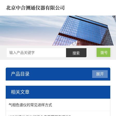
拨号
产品目录
展开
医疗器械/药品/环境/生物
相关文章
样品微波消解仪
气相色谱仪的常见进样方式
氮吹仪*浓缩仪*样品定容