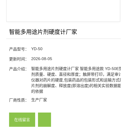
蒸汽压力灭菌器/灭菌锅
浮游菌采样器
智能多用途片剂硬度计厂家
查看全部 >>
YD-50
产品型号：
2026-08-05
更新时间：
智能多用途片剂硬度计厂家 智能多用途款 YD-50E型
产品介绍：
剂质量、硬度、直径和厚度；触屏带打印，满足审计追
仪器对药片的硬度,包装药品的包装形式和运输方式的
片剂的崩解度、释放度(即溶出度)的相关实验数据能提
的依据
生产厂家
厂商性质：
在线留言