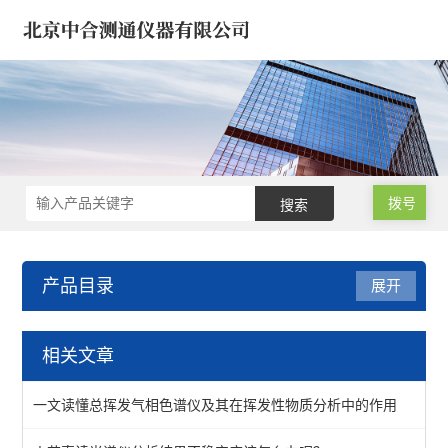
拨号
产品目录
展开
医疗器械/药品/环境/生物
相关文章
样品微波消解仪
一文读懂总挥发气相色谱仪及其在挥发性物质分析中的作用
氮吹仪*浓缩仪*样品定容