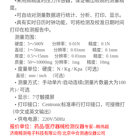
•采用高精度的压力传感器，保证输出较高的测量精
度。
•可自动对测量数据进行统计、分析、打印、显示。
•具有实时日历时钟功能，可将检测及校准日期时间
打印在检测报告中。
测量范围：
硬度：
5～500N 分辨率：0.01N 精度：0.1N
直径：
1～50mm 分辨率：0.01mm 精度：0.1mm
厚度：
0.5～15mm 分辨率：0.01mm 精度：0.1mm
质量：
50～10000mg 分辨率：1mg 精度：10mg
• 度量单位：硬度：N / Kg / Kpa（可选）
直径：
mm / inch （可选）
• 测量方式：手动单片/自动连续(测量片数最大为100
片) / 可选
• 显示：7寸触摸屏
• 打印接口：Centronic标准串行打印接口，可接微打
（中文或英文输出）
• 供电电源：220V/50Hz
报价单位：
药品
/
医疗器械检测仪器
专家
--韩伟超
济南精测电子科技有限公司
/北京中合测通仪器公司