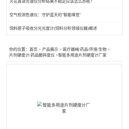
火花直读光谱仪分析结果不稳定应该怎么办呢？
医疗器械气相色谱仪
空气检测色谱仪：守护蓝天的“智能嗅觉”
不溶性微粒检测仪
饲料原子吸收分光光度计(饲料分析领域仪器)概述
冰点渗透压摩尔浓度仪
医疗器械水分测定仪
你的位置：
首页
>
产品展示
>
医疗器械/药品/环境/生物
>
片剂硬度计/药品脆碎度仪
>智能多用途片剂硬度计厂家
医疗器械检测仪器
原子吸收-医疗/注射输液器
药品溶出度/崩解仪/熔点仪
片剂硬度计/药品脆碎度仪
尘埃粒子计数器
微生物限度仪/集菌仪