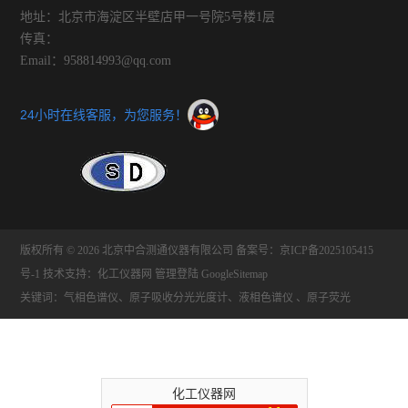
地址：北京市海淀区半壁店甲一号院5号楼1层
传真：
Email：958814993@qq.com
24小时在线客服，为您服务！
版权所有 © 2026 北京中合测通仪器有限公司
备案号：京ICP备2025105415
号-1
技术支持：
化工仪器网
管理登陆
GoogleSitemap
关键词：气相色谱仪、原子吸收分光光度计、液相色谱仪 、原子荧光
化工仪器网