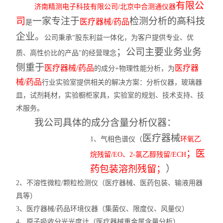
有限
公
济南精测电子科技有限公司
/北京中合测通仪器
司
一家专注于
检测分析的高科技
医疗器械
/药品
是
企业。
公司秉承
“
股东利益一体化，为客户提供专业、优
；
公司主要业务业务
质、高性价比的产品
"
的经营理念
侧重于
医疗器械
/药品
医疗器
的成分
+
物理性能分析，为
械
/药品
行业实验室提供相关的解决方案：分析仪器，玻璃器
皿，试剂耗材，实验橱柜家具，实验室的规划、技术支持、技
术服务。
我公司具体的成分含量分析仪器：
医疗器械
1
、气相色谱仪（
环氧乙
；医
烷残留
/EO
、
2-
氯乙醇残留
/ECH
药包装溶剂残留；
）
2
、不溶性微粒
/
颗粒检测仪（医疗器械、医药包装、输液用器
具等）
3
、医疗器械
/
药品环境仪器（集菌仪、限度仪、风量仪）
4
、原子吸收分光光度计（医疗器械重金属含量分析）