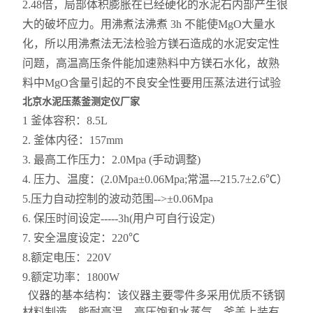
2.48倍，局部体积膨胀在已经硬化的水泥石内部产生很
大的破坏应力。用
沸煮法
沸煮 3h 不能使MgO大量水
化，所以用沸煮法无法检验方镁石造成的水泥安定性
问题，高温高压条件能加速熟料中方镁石水化，故熟
料中MgO含量引起的
不良
安全性要用压蒸法进行试验
北京水泥压蒸釜测定仪厂家
1 釜体容积
：
8
.5
L
2. 釜体内径
：
15
7
mm
3
.
最高工作压力
：
2.
0
Mpa
(
手动
调整)
4
.
压力、温度
：
(2
.0Mpa
±0.0
6
Mpa;常温
---
215.7±
2.6
℃
）
5
.
压力自动控制的波动范围-->±0.0
6
Mpa
6
.
保压时间设定-----3h(用户可自行设定)
7
.
安全温度设定
：
220℃
8
.
额定电压
：
220V
9.额定功率：1800W
仪器的基本结构：
该仪器主要零件多采用优质不锈钢
材料制造，能耐高温、高压饱和水蒸气。釜盖上装有