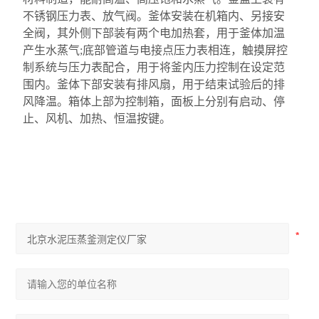
不锈钢压力表、放气阀。釜体安装在
机箱
内
、
另接安
全阀，
其外侧下部装有两个
电加热套
，用于釜体加
温
产生
水蒸气;底部
管道
与
电接点
压力
表
相连，触摸屏控
制系统与
压力表
配合，用于将釜内压力控制在设定范
围
内
。
釜体
下部安装有排风扇，用于结束试验后的排
风降温。
箱体
上部为控制箱，面板上分别有启动、停
止、风机、加热、恒温
按键。