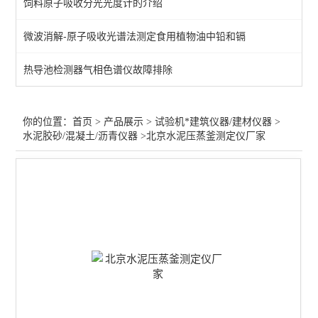
饲料原子吸收分光光度计的介绍
拉力万能试验机/硬度计
微波消解-原子吸收光谱法测定食用植物油中铅和镉
水泥混凝土搅拌站原子吸收
热导池检测器气相色谱仪故障排除
压力/抗折抗压试验机
胶合板/木板静曲强度试验
你的位置：
首页
>
产品展示
>
试验机*建筑仪器/建材仪器
>
水泥胶砂/混凝土/沥青仪器
>北京水泥压蒸釜测定仪厂家
井盖压力/钢管脚手架试验
建筑材料试验仪/耐磨试验
查看全部 >>