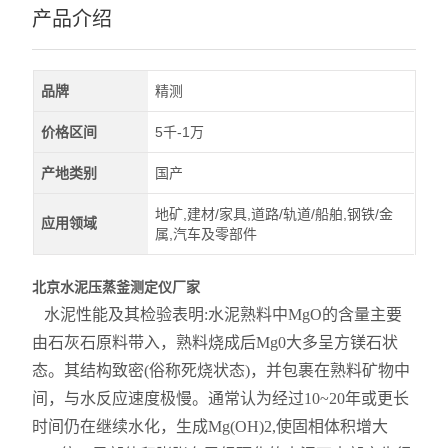
产品介绍
品牌
精测
价格区间
5千-1万
产地类别
国产
地矿,建材/家具,道路/轨道/船舶,钢铁/金
应用领域
属,汽车及零部件
北京水泥压蒸釜测定仪厂家
水泥性能及其检验表明:水泥熟料中MgO的含量主要
由石灰石原料带入，熟料烧成后Mg0大多呈方镁石状
态。其结构致密(俗称死烧状态)，并包裹在熟料矿物中
间，与水反应速度极慢。通常认为经过10~20年或更长
时间仍在继续水化，生成Mg(OH)2,使固相体积增大