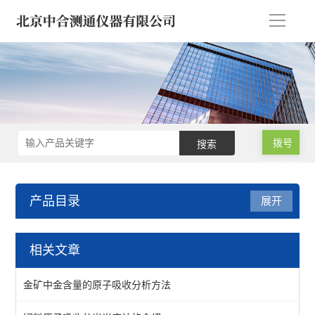
导
航
拨号
产品目录
展开
试验机*建筑仪器/建材仪器
相关文章
钻孔取芯机/工程钻机
金矿中金含量的原子吸收分析方法
水泥胶砂/混凝土/沥青仪器