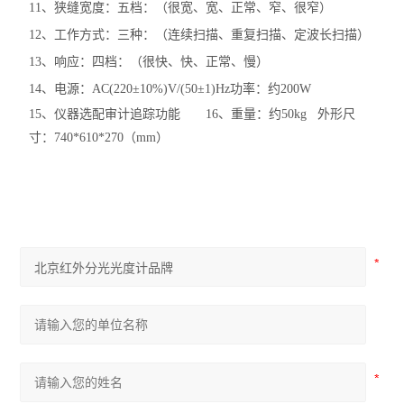
11
、狭缝宽度：五档：（很宽、宽、正常、窄、很窄）
12
、工作方式：三种：（连续扫描、重复扫描、定波长扫描）
13
、响应：四档：（很快、快、正常、慢）
14
、电源：
AC(220
±
10%)V/(50
±
1)Hz
功率：约
200W
15
、
仪器
选配
审计追踪功能
16
、重量：约
50kg
外形尺
寸：
740*610*270
（
mm
）