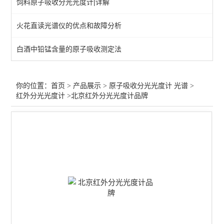
饲料原子吸收分光光度计|详解
火焰原子吸收分光光度计
火花直读光谱仪的优点和故障分析
石墨炉原子吸收分光光度计
白酒中铅锰含量的原子吸收测定法
火焰石墨炉一体原子吸收计
兽药/饲料原子吸收分光光度计
你的位置：
首页
>
产品展示
>
原子吸收分光光度计 光谱
>
红外分光光度计
>北京红外分光光度计品牌
食品添加剂原子吸收分光光度计
输液注射器/医疗原子吸收
矿石/合金-原子吸收光度计
电镀/化工/石油原子吸收
微波消解仪-高通量
红外分光光度计