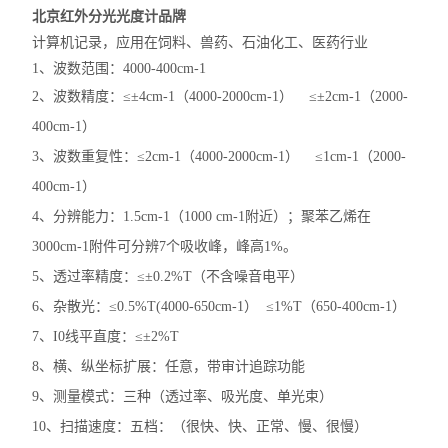
北京红外分光光度计品牌
计算机记录
，
应用在
饲料、兽药、
石油化工、医药
行业
1
、波数范围：
4000-400cm-1
2
、波数精度：≤±
4cm-1
（
4000-2000cm-1
）
≤±
2cm-1
（
2000-
400cm-1
）
3
、波数重复性：≤
2cm-1
（
4000-2000cm-1
）
≤
1cm-1
（
2000-
400cm-1
）
4
、分辨能力：
1.5cm-1
（
1000 cm-1
附近）；聚苯乙烯在
3000cm-1
附件可分辨
7
个吸收峰，峰高
1%
。
5
、透过率精度：≤±
0.2%T
（不含噪音电平）
6
、杂散光：≤
0.5%T(4000-650cm-1
）
≤
1%T
（
650-400cm-1
）
7
、
I0
线平直度：≤±
2%T
8
、横、纵坐标扩展：任意，带审计追踪功能
9
、测量模式：三种（透过率、吸光度、单光束）
10
、扫描速度：五档：（很快、快、正常、慢、很慢）