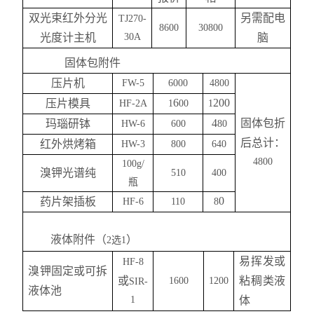
双光束红外分光
另
需配电
TJ270-
86
00
308
00
光度计
主机
30A
脑
固体包附件
压片机
FW-
5
6
0
00
4
800
6
200
压片模具
HF-2A
1
00
1
4
固体包
折
玛瑙研钵
HW-6
600
80
后
总计：
红外烘烤箱
HW-3
800
640
4800
100g/
溴钾光谱纯
510
400
瓶
0
药片架插板
HF-6
110
8
液体附件
（
）
2
选
1
易挥发
或
HF-8
溴钾
固定或
可拆
或
粘稠类
液
1600
1200
SIR-
液体池
1
体