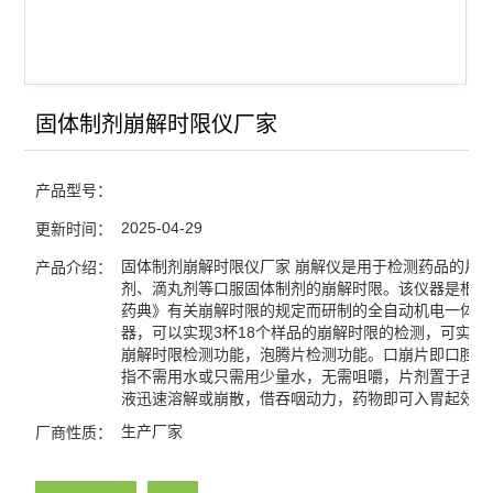
蒸汽压力灭菌器/灭菌锅
浮游菌采样器
固体制剂崩解时限仪厂家
查看全部 >>
产品型号：
2025-04-29
更新时间：
固体制剂崩解时限仪厂家 崩解仪是用于检测药品的片
产品介绍：
剂、滴丸剂等口服固体制剂的崩解时限。该仪器是根据
药典》有关崩解时限的规定而研制的全自动机电一体化
器，可以实现3杯18个样品的崩解时限的检测，可实现
崩解时限检测功能，泡腾片检测功能。口崩片即口腔崩
指不需用水或只需用少量水，无需咀嚼，片剂置于舌面
液迅速溶解或崩散，借吞咽动力，药物即可入胃起效的
生产厂家
厂商性质：