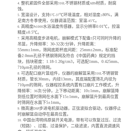
整机紧固件全部采用
不锈钢材质或
材质，耐腐
4.
316L
ABS
蚀。
宽温设计，支持
℃
环境温度，相对湿度
≤80%
，
满
5.
5℃
-3
7
足
南方冬季使用
，
仪器
调温范围：
室温
。
-45℃
高精度
水浴温度传感器，显示分辨率
0.01℃
，
控温
6.
Pt1000
精度
±0.5℃
。
采用
高精度步进电机
，
崩解模式下
配备
只可同时升降的
7.
3
吊篮，升降频率：
30-32
次
/
分钟，升降距离：
55mm±1mm
，筛网底距杯底间距：
25mm±2mm
，标准配
备
2.0mm
孔径不锈钢筛网及符合《中国药典》规定的挡
块，挡块密度：
1.18-1.20g/cm3
，可选配
1mm
、
0.425mm
、
710μm
孔径的筛网
。
可选配口崩片篮组件，
仪器的崩解篮采用
不锈钢管
8.
316L
材质，管长
30mm
，内径
13mm
，其底端配置筛孔内径为
710μm
的筛网，
仪器程控系统内置有口崩片工作模式，
升
降频率：
次
/
分钟，上下移动距离：
10±1mm
，崩解篮降
30
到低位置时筛网在水面下
15±1mm
，崩解篮升到最高位置
时筛网在水面下
5±1mm
。
微高速
步进电机驱动器，正弦波拟合驱动
，
仪器停止
9.
DSP
时崩解篮自动停在最高位置
。
中国台湾明纬原装开关电源，带有可以恢复过压、过流
10.
（短路）、过载、过温保护，二级滤波，内置直流调速风