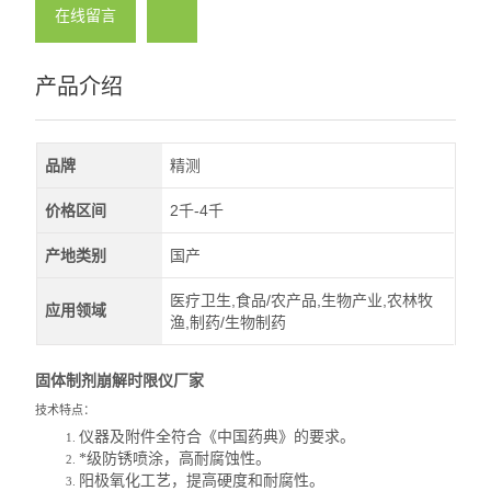
在线留言
产品介绍
品牌
精测
价格区间
2千-4千
产地类别
国产
医疗卫生,食品/农产品,生物产业,农林牧
应用领域
渔,制药/生物制药
固体制剂崩解时限仪厂家
技术特点：
仪器及附件全符合《中国药典》的要求。
1.
*级防锈喷涂，高耐腐蚀性。
2.
阳极氧化工艺，提高硬度和耐腐性。
3.