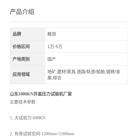
产品介绍
品牌
精测
价格区间
1万-5万
产地类别
国产
地矿,建材/家具,道路/轨道/船舶,钢铁/金
应用领域
属,综合
山东1000KN井盖压力试验机厂家
主要技术参数:
1, 大试验力:600KN
2, 有效试验空间:1200mm×1200mm