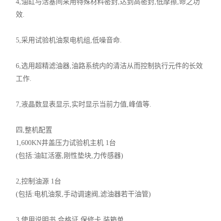
4,油缸与活塞间采用特殊材料密封,达到高密封,低摩擦,命之功
效.
5,采用试验机油泵电机组,低噪音命.
6,选用超精滤油器,油路系统内的清洁从而控制执行元件的长效
工作.
7,液晶数显表显示,实时显示当前力值,峰值等.
四,整机配置
1,600KN井盖压力试验机主机 1台
(包括:油缸活塞,刚性垫块,力传感器)
2,控制油源 1台
(包括:电机油泵,手动调速阀,滤油器若干油管)
3,使用说明书,合格证,保修卡,装箱单