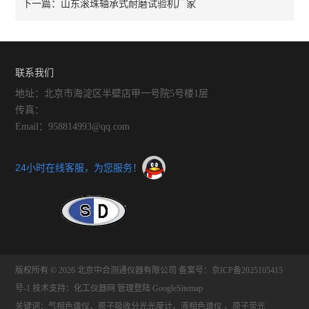
山东滚珠轴承式耐磨试验机厂家
下一篇：
联系我们
地址：北京市海淀区半壁店甲一号院5号楼1层
传真：
Email：958814993@qq.com
24小时在线客服，为您服务！
版权所有 © 2026 北京中合测通仪器有限公司
备案号：京ICP备2025105415
号-1
技术支持：
化工仪器网
管理登陆
GoogleSitemap
关键词：气相色谱仪、原子吸收分光光度计、液相色谱仪 、原子荧光