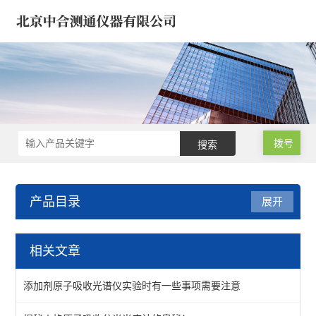
拨号
产品目录
展开
试验机*建筑仪器/建材仪器
相关文章
钻孔取芯机/工程钻机
添加剂原子吸收光谱仪实验时有一些事项需要注意
水泥胶砂/混凝土/沥青仪器