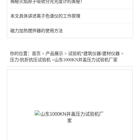
揭秘火焰原子吸收分光光度计的奥秘！
拉力万能试验机/硬度计
本文具体讲述离子色谱仪的工作原理
水泥混凝土搅拌站原子吸收
磁力加热搅拌器的使用方法
压力/抗折抗压试验机
胶合板/木板静曲强度试验
你的位置：
首页
>
产品展示
>
试验机*建筑仪器/建材仪器
>
压力/抗折抗压试验机
>山东1000KN井盖压力试验机厂家
井盖压力/钢管脚手架试验
建筑材料试验仪/耐磨试验
查看全部 >>