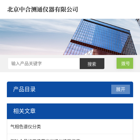
拨号
产品目录
展开
医疗器械/药品/环境/生物
相关文章
样品微波消解仪
气相色谱仪分类
氮吹仪*浓缩仪*样品定容