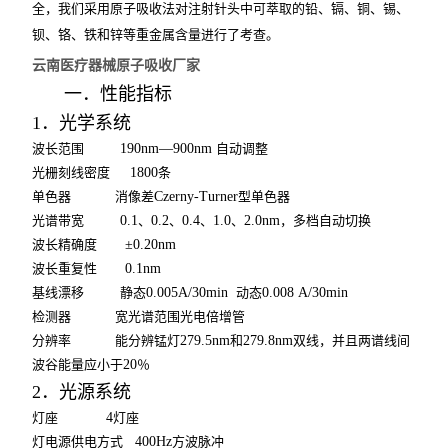
全，我们采用原子吸收法对注射针头中可萃取的铅、镉、铜、锡、
钡、铬、铁和锌等重金属含量进行了考查。
云南医疗器械原子吸收厂家
一．性能指标
1
．光学系统
波长范围
190nm—900nm
自动调整
光栅刻线密度
1800
条
单色器
消像差
Czerny-Turner
型单色器
光谱带宽
0.1
、
0.2
、
0.4
、
1.0
、
2.0nm
，多档自动切换
波长精确度
±0.20nm
波长重复性
0.1nm
基线漂移
静态
0.005A/30min
动态
0.008 A/30min
检测器
宽光谱范围光电倍增管
分辨率
能分辨锰灯
279.5nm
和
279.8nm
双线，并且两谱线间
波谷能量应小于
20
％
2
．光源系统
灯座
4
灯座
灯电源供电方式
400Hz
方波脉冲