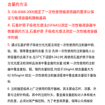
含量的方法
3.
GB-8368-2005
规定了一次性使用输液用器的要求以保
证与输液容器和静脉器具
4.
(GFAAS)
石墨炉原子吸收光谱法
测定一次性输液容器中
,
微量镉的方法
石墨炉原
子吸收光谱法测定一次性输液容器
中的镉
5.
通过石墨炉原子吸收分光光度法测定一次性使用的注射器中铜、
铅、镉、铬等重金属的含量
.
方法
:
先将一次性使用的注射器吸入公
称容量的去离子水
,
在
37
℃下浸提
8-24
小时
,
再使用石墨炉原子吸收
分光光度法检测样品溶液中重金属的含量
.
结果
:
一次性使用的注射
器中重金属铅、镉、铬的含量较低
,
均低于
10ng/ml,
铜含量最大为
62.925ng/ml.
结论
:
一次性使用注射器浸提液中重金属含量低于量指
标
.
6.
注射器是临床上广泛使用的医疗器械，其主要由芯杆、活塞、外
套与注射针构成。其中的注射针头，重金属含量超标对人体有极大
的危害，必须对其严格控制，为了考查其质量，保障公众用械安