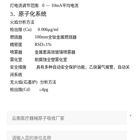
灯电流调节范围
0 — 10mA
平均电流
3
．原子化系统
火焰分析方法
检出限
(Cu) 0.006μg/ml
燃烧器
100mm
全钛金属燃烧器
精密度
RSD≤1%
喷雾器
金属套高效玻璃喷雾器
雾化室
耐腐蚀全塑雾化室
安全措施
具有多种自动安全保护功能，乙炔漏气报警、自动关
闭系统
无火焰
(
石墨炉
)
分析方法
检出限
(Cd
）
≤4pg