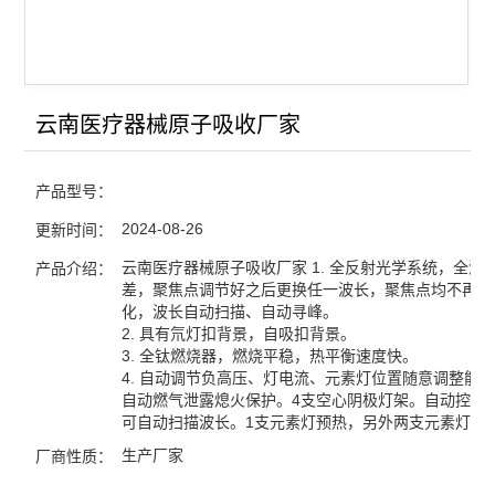
蒸汽压力灭菌器/灭菌锅
浮游菌采样器
云南医疗器械原子吸收厂家
查看全部 >>
产品型号：
2024-08-26
更新时间：
云南医疗器械原子吸收厂家 1. 全反射光学系统，全波
产品介绍：
差，聚焦点调节好之后更换任一波长，聚焦点均不再发
化，波长自动扫描、自动寻峰。
2. 具有氘灯扣背景，自吸扣背景。
3. 全钛燃烧器，燃烧平稳，热平衡速度快。
4. 自动调节负高压、灯电流、元素灯位置随意调整能
自动燃气泄露熄火保护。4支空心阴极灯架。自动控制
可自动扫描波长。1支元素灯预热，另外两支元素灯预
生产厂家
厂商性质：