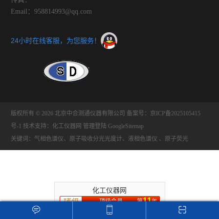
Email：958814993@qq.com
24小时在线客服，为您服务！
版权所有 © 2026 北京中合测通仪器有限公司
备案号：京ICP备2025105415
号-1
技术支持：
化工仪器网
管理登陆
GoogleSitemap
关键词：气相色谱仪、原子吸收分光光度计、液相色谱仪 、原子荧光
化工仪器网
11
顶级会员
第
年
推荐收藏该企业网站