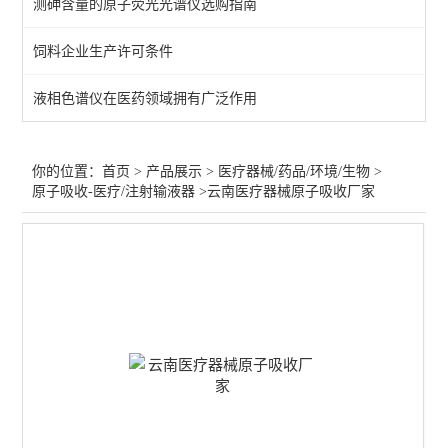
测砷含量的原子荧光光谱仪选购指南
医疗器械气相色谱仪
饲料企业生产许可条件
不溶性微粒检测仪
液相色谱仪在医药领域拥有广泛作用
冰点渗透压摩尔浓度仪
医疗器械水分测定仪
你的位置：
首页
>
产品展示
>
医疗器械/药品/环境/生物
>
原子吸收-医疗/注射输液器
>云南医疗器械原子吸收厂家
医疗器械检测仪器
原子吸收-医疗/注射输液器
药品溶出度/崩解仪/熔点仪
片剂硬度计/药品脆碎度仪
尘埃粒子计数器
微生物限度仪/集菌仪