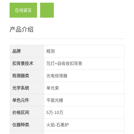
在线留言
产品介绍
品牌
精测
扣背景技术
氘灯+自吸收扣背景
检测器类
光电倍增器
光学系统
单光束
单色元件
平面光栅
价格区间
5万-10万
仪器种类
火焰-石墨炉