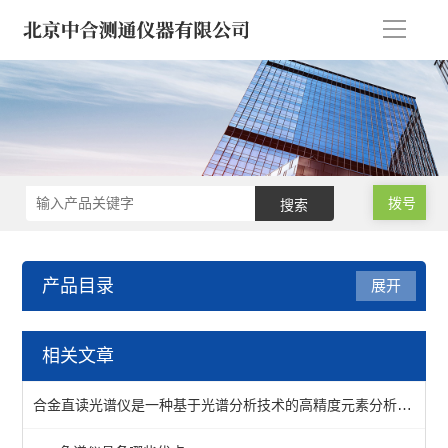
导
航
拨号
产品目录
展开
医疗器械/药品/环境/生物
相关文章
样品微波消解仪
合金直读光谱仪是一种基于光谱分析技术的高精度元素分析仪器
氮吹仪*浓缩仪*样品定容