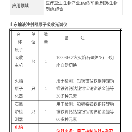
医疗卫生,生物产业,纺织/印染,制药/生物
应用领域
制药,综合
山东输液注射器原子吸收光谱仪
名
单
数
备
注
称
位
量
原子
吸收
1000SFG
型
(
火焰石墨炉型
)—4
灯
台
1
主机
座自动切换
火焰
用于检测：铅镉铬锰铁铜锌锂钠
原子
只
1
镁铁钾钙钴镍银铟锡锑铂金铋等
化器
3
0
多种元素
石墨
用于检测：铅镉铬锰铁铜锌锂钠
炉检
只
1
镁铁钾钙钴镍银铟锡锑铂金铋等
测器
6
0
多种元素
电脑
仪器需备；用于控制仪器
--
选配