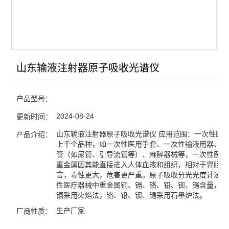
蒸汽压力灭菌器/灭菌锅
浮游菌采样器
查看全部 >>
山东输液注射器原子吸收光谱仪
产品型号：
2024-08-24
更新时间：
山东输液注射器原子吸收光谱仪 应用范围：一次性医
产品介绍：
上千个品种，如一次性医用手套、一次性输液用器、一
管（如尿管、引导流管等）、麻醉器械等，一次性医疗
重金属因其能直接进入人体血液和组织，相对于胃肠道
言，毒性更大，危害更严重。原子吸收分光光度计法测
性医疗器械中重金属铜、镉、铬、铅、钡、锡含量，其
镉采用火焰法，铬、铅、钡、锡采用石墨炉法。
生产厂家
厂商性质：