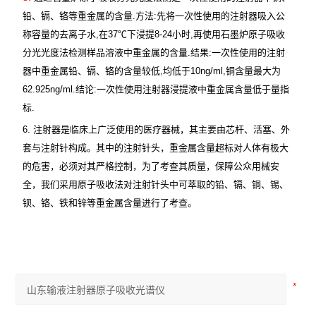
铅、镉、铬等重金属的含量
.
方法
:
先将一次性使用的注射器吸入公
称容量的去离子水
,
在
37
℃下浸提
8-24
小时
,
再使用石墨炉原子吸收
分光光度法检测样品溶液中重金属的含量
.
结果
:
一次性使用的注射
器中重金属铅、镉、铬的含量较低
,
均低于
10ng/ml,
铜含量最大为
62.925ng/ml.
结论
:
一次性使用注射器浸提液中重金属含量低于量指
标
.
6.
注射器是临床上广泛使用的医疗器械，其主要由芯杆、活塞、外
套与注射针构成。其中的注射针头，重金属含量超标对人体有极大
的危害，必须对其严格控制，为了考查其质量，保障公众用械安
全，我们采用原子吸收法对注射针头中可萃取的铅、镉、铜、锡、
钡、铬、铁和锌等重金属含量进行了考查。