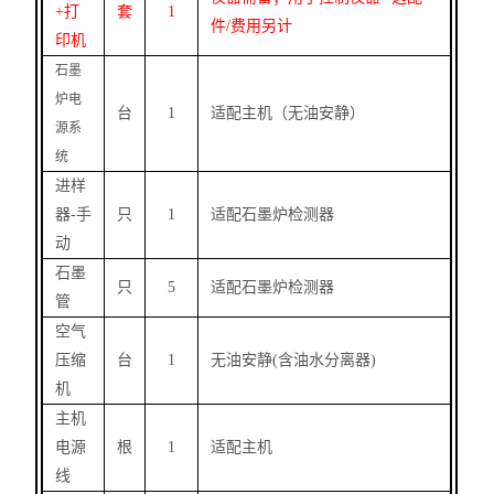
+
打
套
1
件
/
费用另计
印机
石墨
炉电
台
1
适配主机（无油安静）
源系
统
进样
器
-
手
只
1
适配石墨炉检测器
动
石墨
只
5
适配石墨炉检测器
管
空气
压缩
台
1
无油安静
(
含油水分离器
)
机
主机
电源
根
1
适配主机
线