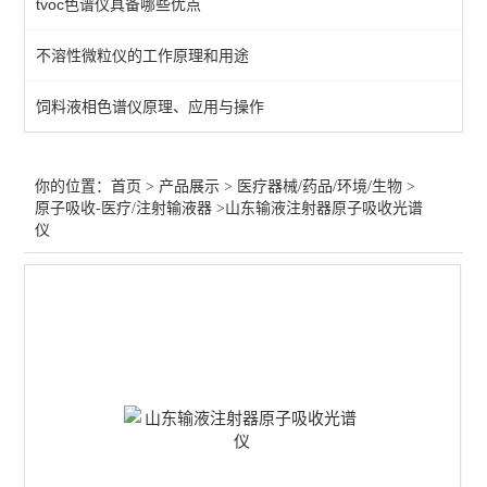
tvoc色谱仪具备哪些优点
医疗器械气相色谱仪
不溶性微粒仪的工作原理和用途
不溶性微粒检测仪
饲料液相色谱仪原理、应用与操作
冰点渗透压摩尔浓度仪
医疗器械水分测定仪
你的位置：
首页
>
产品展示
>
医疗器械/药品/环境/生物
>
原子吸收-医疗/注射输液器
>山东输液注射器原子吸收光谱
医疗器械检测仪器
仪
原子吸收-医疗/注射输液器
药品溶出度/崩解仪/熔点仪
片剂硬度计/药品脆碎度仪
尘埃粒子计数器
微生物限度仪/集菌仪