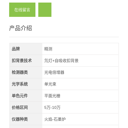
在线留言
产品介绍
品牌
精测
扣背景技术
氘灯+自吸收扣背景
检测器类
光电倍增器
光学系统
单光束
单色元件
平面光栅
价格区间
5万-10万
仪器种类
火焰-石墨炉