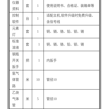
仪器
套
1
使用说明书、合格证、装箱单等
资料
控制
适配主机
,
软件升级时免费升级、
台
1
软件
含信号线
元素
套
1
铜、镉、铬、铅、钡、锡
灯
标准
套
1
铜、镉、铬、铅、钡、锡
溶液
钢瓶
开关
把
1
内扳手
扳手
氩气
体管
米
10
管径
10
路
乙炔
气体
米
5
管径
10
管