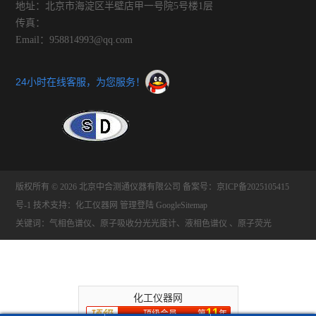
地址：北京市海淀区半壁店甲一号院5号楼1层
传真：
Email：958814993@qq.com
24小时在线客服，为您服务！
版权所有 © 2026 北京中合测通仪器有限公司
备案号：京ICP备2025105415
号-1
技术支持：
化工仪器网
管理登陆
GoogleSitemap
关键词：气相色谱仪、原子吸收分光光度计、液相色谱仪 、原子荧光
化工仪器网
11
顶级会员
第
年