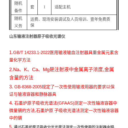
随机
套
1
适配主机
备件
随机
运费、现场安装调试及人员培训、壹年免费质
保
义务
山东输液注射器原子吸收光谱仪
1.
GB/T 14233.1-2022
医用输液输血注射器具重金属元素含
量化学方法
2.Na
、
K
、
Ca
、
Mg
是注射液中金属离子浓度
,
金属
含量的方法
3.
GB-8368-2005
规定了一次性使用输液用器的要求以保
证与输液容器和静脉器具
4.
(GFAAS)
石墨炉原子吸收光谱法
测定一次性输液容器中
,
微量镉的方法
石墨炉原
子吸收光谱法测定一次性输液容器
中的镉
5.
通过石墨炉原子吸收分光光度法测定一次性使用的注射器中铜、