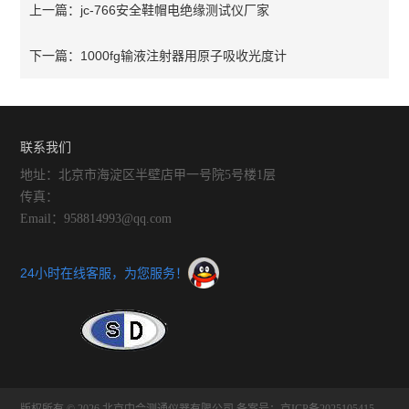
jc-766安全鞋帽电绝缘测试仪厂家
上一篇：
1000fg输液注射器用原子吸收光度计
下一篇：
联系我们
地址：北京市海淀区半壁店甲一号院5号楼1层
传真：
Email：958814993@qq.com
24小时在线客服，为您服务！