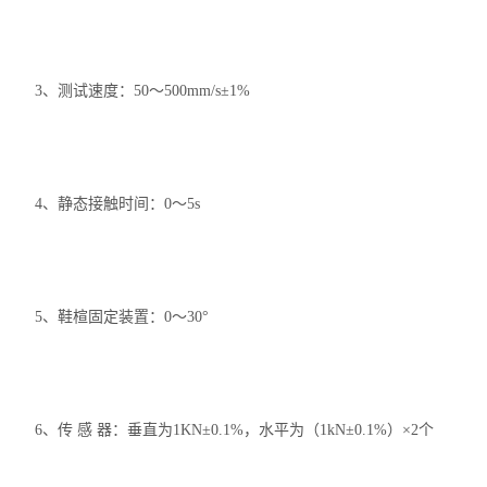
3、测试速度：50～500mm/s±1%
4、静态接触时间：0～5s
5、鞋楦固定装置：0～30°
6、传 感 器：垂直为1KN±0.1%，水平为（1kN±0.1%）×2个