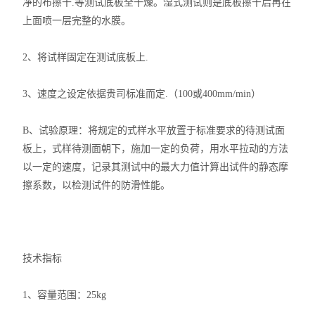
凈的布擦干.等测试底板全干燥。湿式测试则是底板擦干后再在
上面喷一层完整的水膜。
2、将试样固定在测试底板上.
3、速度之设定依据贵司标准而定.（100或400mm/min）
B、试验原理：将规定的式样水平放置于标准要求的待测试面
板上，式样待测面朝下，施加一定的负荷，用水平拉动的方法
以一定的速度，记录其测试中的最大力值计算出试件的静态摩
擦系数，以检测试件的防滑性能。
技术指标
1、容量范围：25kg