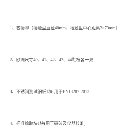
1、铰接脚（接触盘直径40mm，接触盘中心距离2×70mm）
2、欧洲尺寸40、41、42、43、44鞋楦各一双
3、不锈钢测试钢板1块-用于EN13287-2013
4、标准橡胶块1块(用于磁砖及仪器校准)