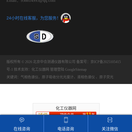
Email：958814993@qq.com
24小时在线客服，为您服务！
版权所有 © 2026 北京中合测通仪器有限公司
备案号：京ICP备2025105415
号-1
技术支持：
化工仪器网
管理登陆
GoogleSitemap
关键词：气相色谱仪、原子吸收分光光度计、液相色谱仪 、原子荧光
化工仪器网
11
顶级会员
第
年
推荐收藏该企业网站
在线咨询
电话咨询
关注微信