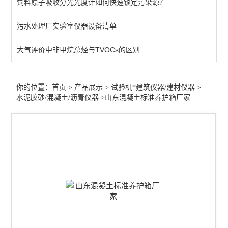
饲料原子吸收分光光度计如何快速锁定污染源？
拉力万能试验机/硬度计
污水处理厂实验室仪器设备清单
水泥混凝土搅拌站原子吸收
大气评价中非甲烷总烃与TVOCs的区别
压力/抗折抗压试验机
胶合板/木板静曲强度试验
你的位置：
首页
>
产品展示
>
试验机*建筑仪器/建材仪器
>
水泥胶砂/混凝土/沥青仪器
>山东混凝土标准养护箱厂家
井盖压力/钢管脚手架试验
建筑材料试验仪/耐磨试验
查看全部 >>