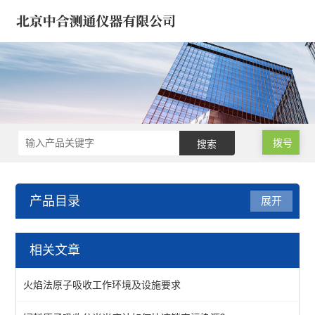
拨号
产品目录
展开
试验机*建筑仪器/建材仪器
相关文章
钻孔取芯机/工程钻机
火焰法原子吸收工作环境及设施要求
水泥胶砂/混凝土/沥青仪器