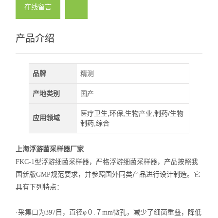
在线留言
产品介绍
品牌
精测
产地类别
国产
医疗卫生,环保,生物产业,制药/生物
应用领域
制药,综合
上海浮游菌采样器厂家
FKC-1型浮游细菌采样器，严格浮游细菌采样器，产品按照我
国新版GMP规范要求，并参照国外同类产品进行设计制造。它
具有下列特点：
·采集口为397目，直径φ０.７mm微孔，减少了细菌重叠，降低