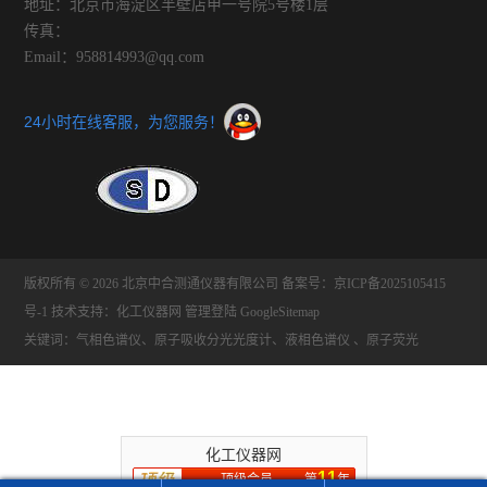
地址：北京市海淀区半壁店甲一号院5号楼1层
传真：
Email：958814993@qq.com
24小时在线客服，为您服务！
版权所有 © 2026 北京中合测通仪器有限公司
备案号：京ICP备2025105415
号-1
技术支持：
化工仪器网
管理登陆
GoogleSitemap
关键词：气相色谱仪、原子吸收分光光度计、液相色谱仪 、原子荧光
化工仪器网
11
顶级会员
第
年