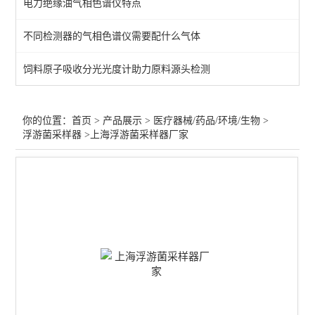
电力绝缘油气相色谱仪特点
医疗器械气相色谱仪
不同检测器的气相色谱仪需要配什么气体
不溶性微粒检测仪
饲料原子吸收分光光度计助力原料源头检测
冰点渗透压摩尔浓度仪
医疗器械水分测定仪
你的位置：
首页
>
产品展示
>
医疗器械/药品/环境/生物
>
浮游菌采样器
>上海浮游菌采样器厂家
医疗器械检测仪器
原子吸收-医疗/注射输液器
药品溶出度/崩解仪/熔点仪
片剂硬度计/药品脆碎度仪
尘埃粒子计数器
微生物限度仪/集菌仪