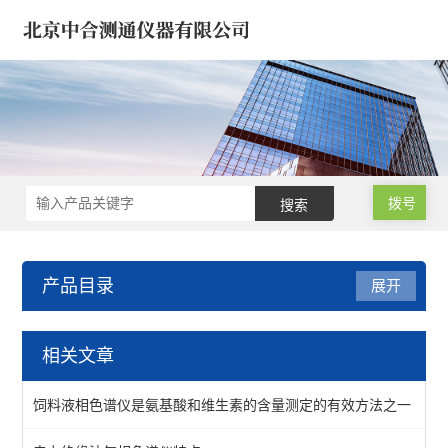
拨号
产品目录
展开
医疗器械/药品/环境/生物
相关文章
样品微波消解仪
饲料液相色谱仪是氨基酸和维生素的含量测定的有效方法之一
氮吹仪*浓缩仪*样品定容