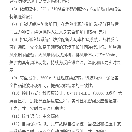
谐波功频实现了高度的场均匀性；
（6）微波腔体：52L，316级全不锈钢腔体，6层防腐耐高的温
特氟隆涂层；
（7）自锁式缓冲防爆炉门，在危险出现时能自动提前释放横
向压力冲击，确保操作人员人身安全和炉门结构 完好；
（8）排风和冷却系统：炉腔配备大功率排风系统，各种反应
可在通风，安全和易于观察的环境下长时间连续进行。炉腔通
风采用耐酸蚀，大风量离心式风机，排风量不小于5m3/min；
炉腔内具有风冷功能，持续为反应罐降温，温度和压力实时显
示。
（9）转盘设计：360°同向往返连续旋转，微波均匀，保证各
个样品微波环境相同，提高实验结果的一致性。
（10）控制方式：触摸屏设计，8寸TFT-LED（800X480彩）大
屏幕显示，远距离直读反应进程，实时显示密闭反应罐温度、
压力，并可实时显示温压曲线；
（11）操作语言：中文简体
（12）自动保护功能：具有故障自检系统；当控温和控压中某
一系统失灵时，仪器会自动切断微波发射，并且报警；