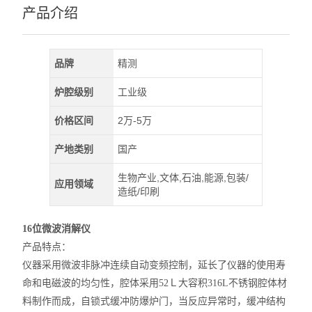
产品介绍
品牌
精测
炉腔级别
工业级
价格区间
2万-5万
产地类别
国产
生物产业,文体,石油,能源,包装/
应用领域
造纸/印刷
16位微波消解仪
产品特点：
仪器采用微波非脉冲连续自动变频控制，延长了仪器的使用寿
命和电磁波的均匀性，腔体采用52Ｌ大容积316L不锈钢腔体材
料制作而成，自锁式缓冲防爆炉门，当反应异常时，缓冲结构