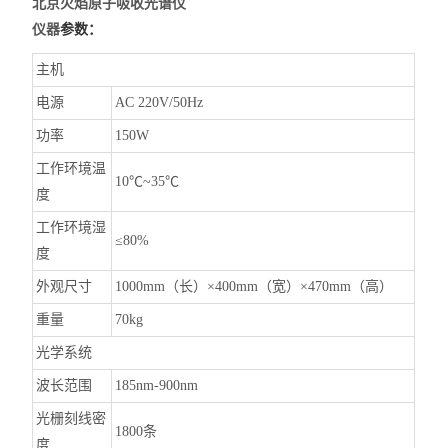
北京火焰原子吸收光谱仪
仪器
参数：
主机
电源
AC 220V/50Hz
功率
150W
工作环境温
10℃~35℃
度
工作环境湿
≤80%
度
外观尺寸
1000mm（长）×400mm（宽）×470mm（高）
重量
70kg
光学系统
波长范围
185nm-900nm
光栅刻线密
1800条
度