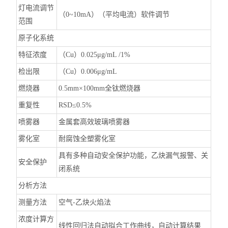
灯电流调节
（0~10mA）（平均电流）软件调节
范围
原子化系统
特征浓度
（Cu）0.025μg/mL /1%
检出限
（Cu）0.006μg/mL
燃烧器
0.5mm×100mm全钛燃烧器
重复性
RSD≤0.5%
喷雾器
金属套高效玻璃喷雾器
雾化室
耐腐蚀全塑雾化室
具有多种自动安全保护功能，乙炔漏气报警、关
安全保护
闭系统
分析方法
测量方法
空气-乙炔火焰法
浓度计算方
线性回归法自动拟合工作曲线，自动计算结果