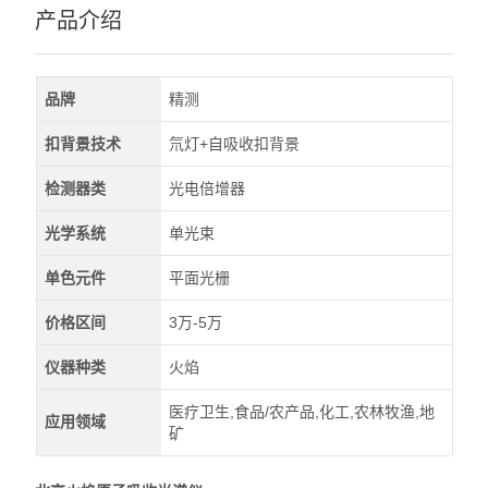
产品介绍
品牌
精测
扣背景技术
氘灯+自吸收扣背景
检测器类
光电倍增器
光学系统
单光束
单色元件
平面光栅
价格区间
3万-5万
仪器种类
火焰
医疗卫生,食品/农产品,化工,农林牧渔,地
应用领域
矿