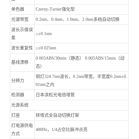
单色器
Czerny-Turner强化型
光谱带宽
0.2nm、0.4nm、1.0nm、2.0nm多档自动切换
波长示值误
≤±0.1nm
差
波长重复性
≤±0.025nm
0.003ABS/30min（静态） 0.005ABS/15min（动
基线漂移
态）
铜灯324.7nm波长，0.2nm带宽，半宽度0.2nm±0.
分辨力
01nm之内
检测器
日本滨松光电倍增管
光源系统
灯座
转塔式全自动切换灯架
灯电源供电
400Hz，1/4占空比脉冲点亮
方式