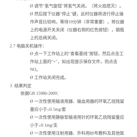
Ø
调节
“氢气旋钮"将氢气关闭。（将火焰熄灭）。
Ø
然后按下仪器
“停止"键，此时仪器将进行停止操
作声音比较响，等待10分钟（非常重要），将仪器
上的电源开关关闭（仪器右侧的红色按钮），钢瓶
上的总阀关闭。
2.7 电脑关机操作：
Ø
点一下工作站上的
“查看基线"按钮，然后点击工
作站上面的“×"，如出现提示保存文件，则点击
NO。
Ø
工作站关闭完成。
3. 结果判定
依据
GB 15980-2009：
Ø
一次性使用输液用器、输血用器的环氧乙烷残留
量应小于
≤0.5mg/套
Ø
一次性使用静脉型输液用针的环氧乙烷残留量应
小于
≤0.1mg/支
Ø
一次性使用注射用器、外科用纱布敷料及其他医