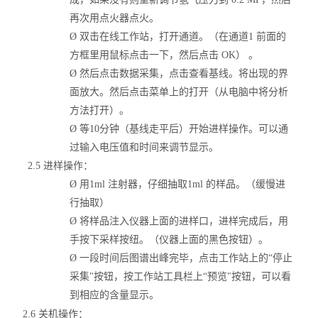
再次用点火器点火。
Ø
双击在线工作站，打开通道。（在通道
1 前面的
方框里用鼠标点击一下，然后点击 OK） 。
Ø
然后点击数据采集，点击查看基线。将出现的界
面放大。然后点击菜单上的打开（从电脑中将分析
方法打开）。
Ø
等
10分钟（基线走平后）开始进样操作。可以通
过输入电压值和时间来调节显示。
2.5 进样操作：
Ø
用
1ml 注射器，仔细抽取1ml 的样品。（缓慢进
行抽取）
Ø
将样品注入仪器上面的进样口，进样完成后，用
手按下采样按纽。（仪器上面的黑色按钮）。
Ø
一段时间后图谱出峰完毕，点击工作站上的
“停止
采集"按钮，按工作站工具栏上“预览"按钮，可以看
到相应的含量显示。
2.6 关机操作：