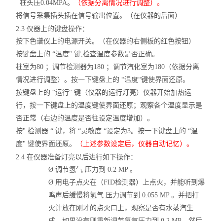
柱头压
0.04MPA。
（依据分离情况进行调整）。
将信号采集插头插在信号输出位置。（在仪器的后面）
2.3 仪器上的键盘操作：
按下色谱仪上的电源开关。（在仪器的右侧板的红色按钮）
按键盘上的
“温度" 键,检查温度参数是否正确。
柱室为
80 ；调节检测器为180 ；调节汽化室为180（依据分离
情况进行调整）。按一下键盘上的 “温度“键使界面还原。
按键盘上的
“运行" 键（仪器的运行灯亮）仪器开始加热运
行，按一下键盘上的温度键使界面还原；观察各个温度显示是
否正常（右边的温度是否往设定温度增加）。
按
" 检测器 “ 键，将 “灵敏度 “设定为3。按一下键盘上的 “温
度" 键使界面还原。
（上述参数设定后，仪器自动记忆）。
2.4 在仪器准备灯亮以后进行如下操作：
Ø
调节氢气
压力到
0.2 MP 。
Ø
用电子点火在（
FID检测器）上点火，并能听到爆
鸣声后缓慢将氢气 压力调节到 0.055 MP 。并把打
火计放在刚才的点火口上，观察是否有水蒸汽生
成，如果没有则重新调节氢气压力到 0.2 MP，然后