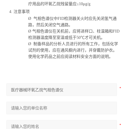
疗用品的环氧乙烷残留量应
≤10μg/g
4. 注意事项
Ø
气相色谱仪中
FID检测器关火时应先关闭氢气通
路，然后关闭空气通路。
Ø
气相色谱仪在关机前，应将进样口、柱温箱和
FID
检测器温度降至室温或低于50℃才可关机。
Ø
制备样品的分析人员进行的所有工作，包括化学
试剂的使用，应在通风橱内进行，并穿戴防护衣。
使用化学药品之前应阅读材料安全方面的说明。