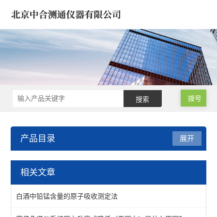
拨号
产品目录
展开
气相色谱仪/气象色谱仪
相关文章
浓缩仪/氮吹仪-定量/蒸发
白酒中铅锰含量的原子吸收测定法
气相色谱仪*气象色谱仪