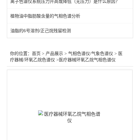
离子色谱仪系统压力升高或降低（无压力）是什么原因？
医疗器械/环氧乙烷色谱仪
植物油中脂肪酸含量的气相色谱分析
印刷油墨/包装气相色谱仪
油脂的6号溶剂/正己烷残留检测
灭火器/七氟丙烷色谱仪
白酒气相色谱仪
你的位置：
首页
>
产品展示
>
气相色谱仪/气象色谱仪
>
医
疗器械/环氧乙烷色谱仪
>医疗器械环氧乙烷气相色谱仪
化工石油/密封胶合色谱仪
大气/室内空气气相色谱仪
Tovc色谱仪
热裂解/热解析/脱附仪
食品药品食用油气相色谱仪
农药/溶剂残留气相色谱仪