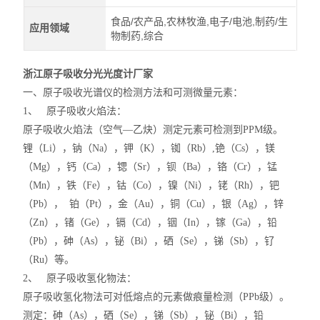
食品/农产品,农林牧渔,电子/电池,制药/生
应用领域
物制药,综合
浙江原子吸收分光光度计厂家
一、原子吸收光谱仪的检测方法和可测微量元素：
1、 原子吸收火焰法：
原子吸收火焰法（空气—乙炔）测定元素可检测到PPM级。
锂（Li），钠（Na），钾（K），铷（Rb）,铯（Cs），镁
（Mg），钙（Ca），锶（Sr），钡（Ba），铬（Cr），锰
（Mn），铁（Fe），钴（Co），镍（Ni），铑（Rh），钯
（Pb）， 铂（Pt），金（Au），铜（Cu），银（Ag），锌
（Zn），锗（Ge），镉（Cd），铟（In），镓（Ga），铅
（Pb），砷（As），铋（Bi），硒（Se），锑（Sb），钌
（Ru）等。
2、 原子吸收氢化物法：
原子吸收氢化物法可对低熔点的元素做痕量检测（PPb级）。
测定：砷（As），硒（Se），锑（Sb），铋（Bi），铅