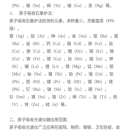
（Pb），锡（Sn），碲（Te），锗（Ge），汞（Hg）等。
3、 原子吸收石墨炉法：
原子吸收石墨炉法检测的元素，进样量少，灵敏度高（PPb
级）。
银（Ag），铝（Al），砷（As），金（Au），钡（Ba），铍
（Be），铋（Bi），钙（Ca），镉（Cd），铈（Ce），钴
（Co），铯（Cs），铜（Cu），镝（Dy），铒（Er），铕
（Eu），铁（Fe），镓（Ga），钬（Ho），铟（In），钾
（K），镧（La），锂（Li），镁（Mg），锰（Mn），钼
（Mo），钠（Na），镍（Ni），铂（Pt），锇（Os），铅
（Pb），钯（Pd），镨（Pr），铪（Hf），铷（Rb），铑
（Ph），钌（Ru），锑（Sb），钪（Sc），硒（Se），
钐（Sm），锡（Sn），锆（Zr），碲（Te），钛（Ti），矾
（V），锌（Zn），硅（si）等。
二、原子吸收光谱仪器应用范围：
原子吸收光谱仪广泛应用在医院、制药、钢铁、卫生防疫、金