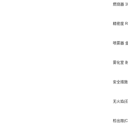
燃烧器 
精密度 R
喷雾器 
雾化室 
安全措施
无火焰(
检出限(Cd