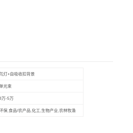
氘灯+自吸收扣背景
单光束
3万-5万
环保,食品/农产品,化工,生物产业,农林牧渔