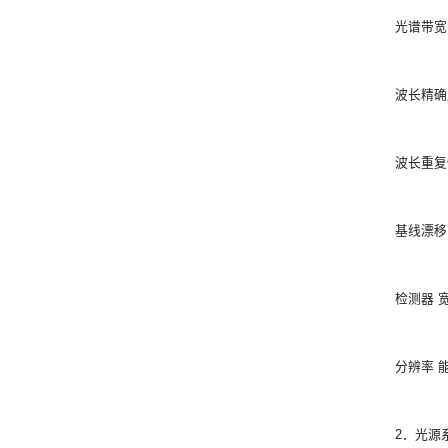
光谱带宽 
波长精确度
波长重复性
基线漂移 静
检测器 
分辨率 
2．光源