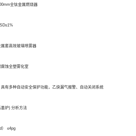
100mm全钛金属燃烧器
SD≤1%
金属套高效玻璃喷雾器
耐腐蚀全塑雾化室
 具有多种自动安全保护功能，乙炔漏气报警、自动关闭系统
石墨炉) 分析方法
） ≤4pg