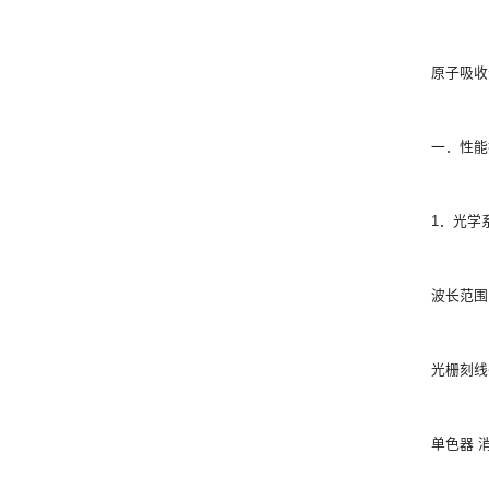
原子吸收
一．性能
1．光学
波长范围 
光栅刻线密
单色器 消