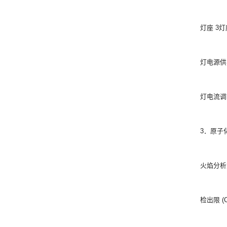
灯座 3灯
灯电源供
灯电流调节
3．原子
火焰分析
检出限 (Cu