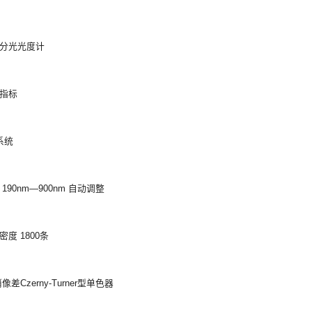
分光光度计
指标
系统
190nm—900nm 自动调整
度 1800条
像差Czerny-Turner型单色器