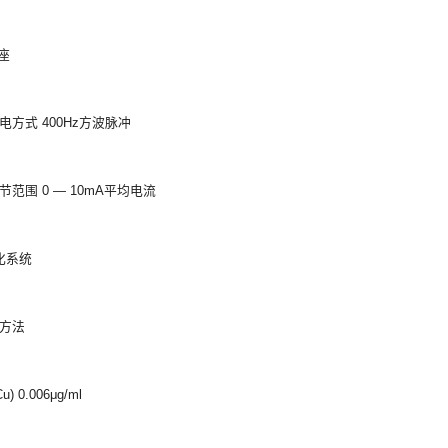
座
电方式 400Hz方波脉冲
范围 0 — 10mA平均电流
化系统
方法
) 0.006μg/ml