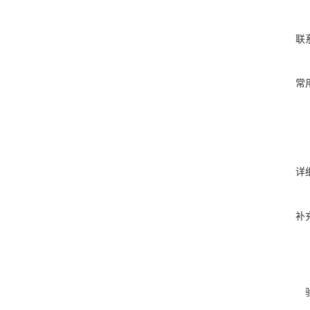
联
常
详
补