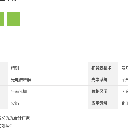
绍
精测
扣背景技术
氘
光电倍增器
光学系统
单
平面光栅
价格区间
面
火焰
应用领域
化工
收分光光度计厂家
有哪些？