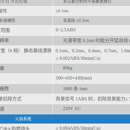
/6 灯 /8 灯灯塔
多元素分析时不需要更换灯
复性
±0.1nm
长准确性
全波段 ±0.2nm
0~2.5ABS
度范围
辨率
光谱带宽 0.2nm 时能分开锰双线 (27
宽（6 档） 静态基线漂移
0.1nm，0.2nm，0.4nm，0.7nm，1.0n
≤ 0.002ABS/30min(Cu)
80
kg
量
500×4
50×4
30(mm)
栅数
1800
条 /mm
背景扣除方式
背景信号 1
ABS 时，扣除背景能力≥ 5
220V AC
源
火焰系统
≤ 0.004A
BS/30min(Cu)
焰燃烧头
乙炔火