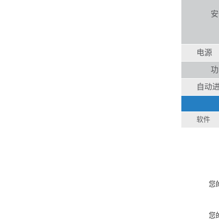
安
电源
功
自动
软件
您
您