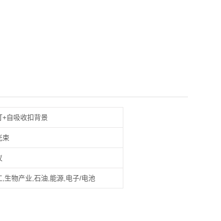
灯+自吸收扣背景
光束
议
,生物产业,石油,能源,电子/电池