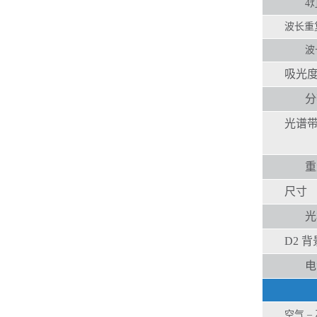
4灯
波长重
波
吸光
分
光谱带
重
尺寸
光
D2 
电
空气
–