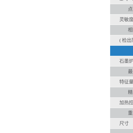
点
灵敏度 
相
( 检出限
石墨
最
特征
精
加热
重
尺寸