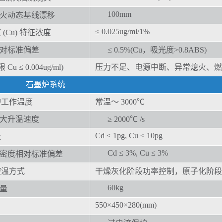
100mm
火动态基线
漂
移
≤ 0.025ug/ml/1%
(Cu)
特征浓度
对标准偏
差
≤ 0.5%(Cu，吸光度>0.8ABS)
 Cu ≤ 0.004ug/ml)
压力不足、
电源中断、异常熄火、燃
石墨炉系统
炉工作
温度
常温～ 3000℃
大升温
速度
≥ 2000℃ /s
Cd ≤ 1pg, Cu ≤ 10pg
量
Cd ≤ 3%, Cu ≤ 3%
密度相对标准偏差
控温方式
干燥灰
化阶段功率控制，原子化阶段
60kg
量
550×450×280(mm)