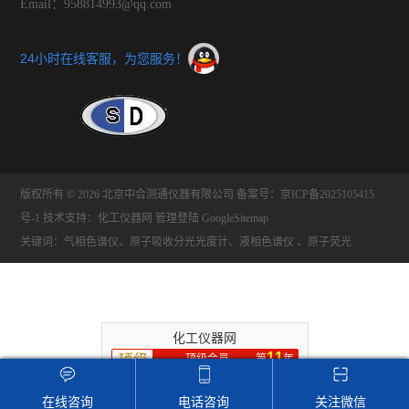
Email：958814993@qq.com
24小时在线客服，为您服务！
版权所有 © 2026 北京中合测通仪器有限公司
备案号：京ICP备2025105415
号-1
技术支持：
化工仪器网
管理登陆
GoogleSitemap
关键词：气相色谱仪、原子吸收分光光度计、液相色谱仪 、原子荧光
化工仪器网
11
顶级会员
第
年
推荐收藏该企业网站
在线咨询
电话咨询
关注微信