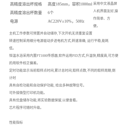
采用中文液晶屏
高精度溶出杯规格
高度
185mm
，容积
1000ml
人机界面友好,操
高精度溶出杯数量
6
个
作简单、方
电源
AC220V
±
10%
，
50Hz
便。
主机工作参数可预置并自动储存,下次开机无须重复设置
转速控制采用细分电源驱动步进电机方式,转速准确, 运行平稳,能耗
低。
恒温水浴采用内置PT1000传感器,软件运用PID方式,升温快,精度高,可方便
的用软件校正偏差。
定时功能显示当前取样点时间,累计总时间,取样点数,不同的取样周期,倒
计时
具有自检功能和自动保护功能, 给出多种故障信号。
可外接微型打印机功能。
具有优盘储存功能,将实验数据保留,以便查看。
芯片程序可随时升级。
性能指标