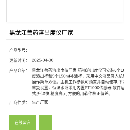
黑龙江兽药溶出度仪厂家
产品型号：
2025-04-30
更新时间：
黑龙江兽药溶出度仪厂家 药物溶出度仪可安装6个185
产品介绍：
度溶出杯和5个150ml补液杯，采用中文液晶屏人机界
操作简单方便。主机工作参数可预置并自动储存,下次
重复设置，恒温水浴采用内置PT1000传感器,软件运用P
式,升温快,精度高,可方便的用软件校正偏差。
生产厂家
厂商性质：
在线留言