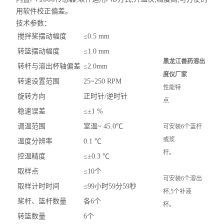
用软件校正偏差。
技术参数：
搅拌桨摆动幅度
≤
0.5 mm
转篮摆动幅度
≤
1.0 mm
黑龙江兽药溶出
转杆与溶出杯轴偏差
≤
2.0mm
度仪厂家
转速设置范围
25~250 RPM
性能特
旋转方向
正时针
/
逆时针
点
稳速误差
≤±
1 %
调温范围
室温
~ 45.0
℃
可安装6个蓝杆
或浆
温度分辨率
0.1
℃
杆。
控温精度
≤±
0.3
℃
取样点
≤
10
个
可安装6个溶出
取样计时时间
≤
99
小时
59
分
59
秒
杯,5个补液
桨杆、篮杆数量
各
6
个
杯。
转篮数量
6
个