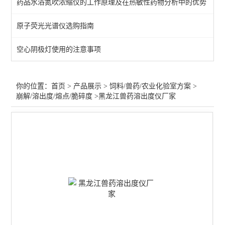
药品水浴氮吹浓缩仪的工作原理及在热敏性药物分析中的优势
兽药微粒仪/渗透压仪
原子荧光光谱仪选购指南
饲料兽药原子吸收光度计
空心阴极灯使用的注意事项
饲料兽药-液相色谱仪/气相
红外分光光度计-兽药/饲料
你的位置：
首页
>
产品展示
>
饲料/兽药/农业化验室方案
>
崩解/溶出度/熔点/脆碎度
>黑龙江兽药溶出度仪厂家
定氮仪/凯氏定氮*粗蛋白
粗纤维仪*粗脂肪测定仪
崩解/溶出度/熔点/脆碎度
饲料兽药化验仪器
查看全部 >>