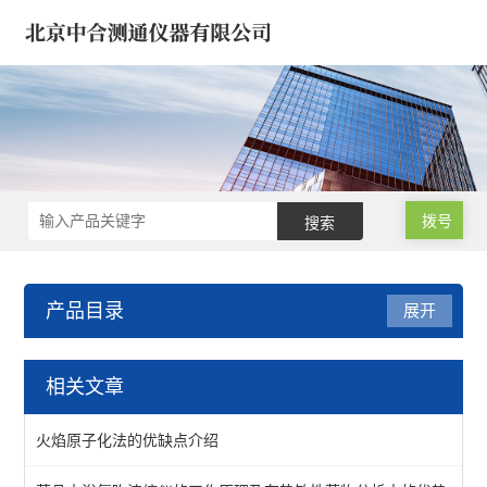
拨号
产品目录
展开
饲料/兽药/农业化验室方案
相关文章
饲料兽药微波消解仪
火焰原子化法的优缺点介绍
样品蒸发仪/样品浓缩仪