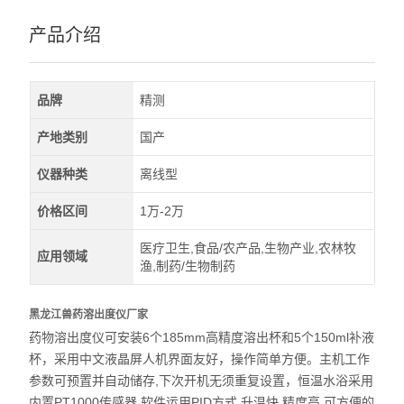
产品介绍
品牌
精测
产地类别
国产
仪器种类
离线型
价格区间
1万-2万
医疗卫生,食品/农产品,生物产业,农林牧
应用领域
渔,制药/生物制药
黑龙江兽药溶出度仪厂家
6
185mm
5
150ml
药物溶出度仪
可安装
个
高精度溶出杯和
个
补液
杯，
采用中文液晶屏人机界面友好，操作简单方便。
主机工作
,
参数可预置并自动储存
下次开机无须重复设置，
恒温水浴采用
PT1000
,
PID
,
,
,
内置
传感器
软件运用
方式
升温快
精度高
可方便的