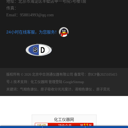
地址：北京市海淀区半壁店甲一号院5号楼1层
传真：
Email：958814993@qq.com
24小时在线客服，为您服务！
版权所有 © 2026 北京中合测通仪器有限公司
备案号：京ICP备2025105415
号-1
技术支持：
化工仪器网
管理登陆
GoogleSitemap
关键词：气相色谱仪、原子吸收分光光度计、液相色谱仪 、原子荧光
化工仪器网
11
顶级会员
第
年