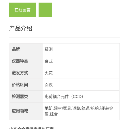
在线留言
产品介绍
品牌
精测
仪器种类
台式
激发方式
火花
价格区间
面议
检测器类
电荷耦合元件（CCD）
地矿,建材/家具,道路/轨道/船舶,钢铁/金
应用领域
属,综合