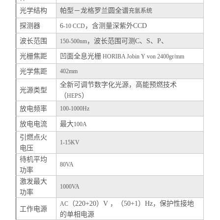
光学结构
帕型－龙格罗兰圆全谱
充氩系统
探测器
6
，含测量深紫外
CCD
-10 CCD
波长范围
，波长范围可测
C
、
S
、
P
、
150-500nm
光栅焦距
凹面全息光栅
HORIBA Jobin Y von 2400gr/mm
光学焦距
402mm
全新可调节数字化光源，高能预燃技术
光源类型
（
）
HEPS
放电频率
100-1000Hz
放电电流
最大
100A
引燃点火
1-15KV
电压
待机平均
80VA
功率
激发最大
1000VA
功率
（
220+20
）
V
，（
50+1
）
Hz
，保护性接地
AC
工作电源
的单相电源