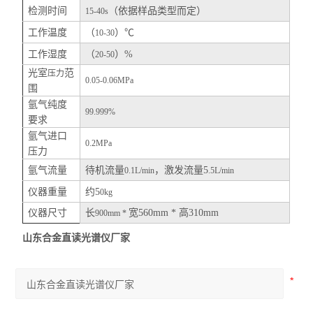
检测时间
（依据样品类型而定）
15-40s
工作温度
（
）
℃
10-30
工作湿度
（
）
%
20-50
光室
范
压力
0.05-0.06MPa
围
氩气纯度
99.999%
要求
氩气进口
0.2MPa
压力
氩气流量
待机流量
，激发流量
5
0.1L/min
.5L/min
仪器重量
约
5
0kg
仪器尺寸
长
宽
560mm *
高
310mm
900mm *
山东合金直读光谱仪厂家