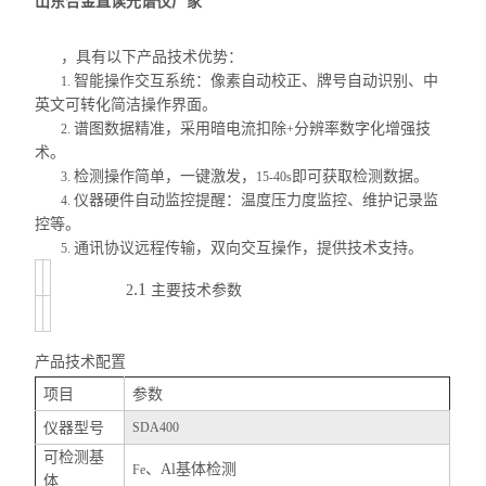
山东合金直读光谱仪厂家
，具有以下产品技术优势：
智能操作交互系统：像素自动校正、牌号自动识别、中
1.
英文可转化简洁操作界面。
谱图数据精准，采用暗电流扣除
分辨率数字化增强技
2.
+
术。
检测操作简单，一键激发，
即可获取检测数据。
3.
15-40s
仪器硬件自动监控提醒：温度压力度监控、维护记录监
4.
控等。
通讯协议远程传输，双向交互操作，提供技术支持。
5.
.1
2
主要技术参数
产品技术配置
项目
参数
仪器型号
SDA400
可检测基
、
Al
基体检测
Fe
体