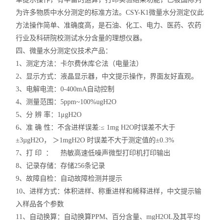
为许多物质中水分测定的标准方法。CSY-K1微量水分测定仪此
方法操作简单、准确度高，是石油、化工、电力、医药、农药
行业及科研院校测试水分含量的理想仪器。
四、微量水分测定仪技术产品：
1、测定方法：卡尔费休库仑法（电量法）
2、显示方式：液晶显示器，中文提示操作，界面友好直观。
3、电解电流：0-400mA自动控制
4、测量范围：5ppm~100%ugH2O
5、分 辨 率：1μgH2O
6、准 确 性：不含进样误差:≤ 1mg H2O时误差不大于
±3µgH2O， ＞1mgH2O 时误差不大于测定值的±0.3%
7、打 印 ： 热敏高速低噪声微型打印机打印输出
8、记录存储：存储256条记录
9、故障自检：自动故障检测并提示
10、进样方式：体积进样、称重进样和稀释进样，中文提示输
入样品各个参数
11、自动换算：自动换算PPM、百分含量、mgH2OL及其平均