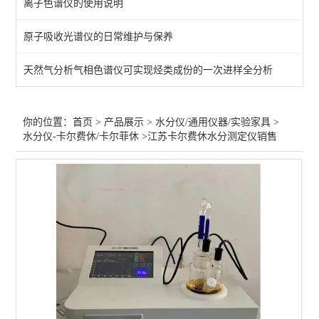
离子色谱仪的使用说明
审计追踪水分测定仪
原子吸收光谱仪的日常维护与保养
水分仪-难溶固体/加热炉
天然气分析气相色谱仪可实现烃类成份的一次进样全分析
容量法水分测定仪
微量水分仪*库仑滴定水分
你的位置：
首页
>
产品展示
>
水分仪/通用仪器/实验家具
>
水分仪-卡尔费休/卡尔菲休
>江苏卡尔费休水分测定仪销售
水分仪-卡尔费休/卡尔菲休
紫外可见分光光度计
高压蒸汽灭菌锅
实验室通用仪器
实验室台柜/通风橱
微波消解仪6