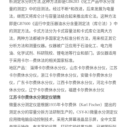
析测定水分的方法,这种方法即是GB6283《化工产品中水分含
量的测定》中的目测法。经过不断*和改进，后来发展为电量
法，继而又将库仑计与容量法结合起来推出库仑法。这种方法
即是GB7600《运行中变压器油水分含量测定法（库仑法）》中
的测定方法。卡式方法分为卡式容量法和卡式库仑法两大方
法，两种方法都被许多国家定为标准分析方法，用来校正其它
分析方法和测量仪器。仪器被广泛应用于石油化工、电力用
油、化学试剂、科研院校、锂电池等行业和部门。该仪器适用
于采用卡尔—费休法的相关国家标准。
地区产品： 淄博卡尔费休水分仪，山东卡尔费休水分仪，江苏
卡尔费休水分仪，浙江卡尔费休水分仪，安徽卡尔费休水分
仪，广东卡尔费休水分仪，江西卡尔费休水分仪，河北卡尔费
休水分仪，辽宁卡尔费休水分仪，福建卡尔费休水分仪
江苏卡尔费休水分测定仪销售
微量水分测定仪是根据1935年卡尔费休（Karl Fischer）提出的
测定水分的容量分拆方法研制生产的，CSY-K1微量水分测定仪
应用微电脑自动控制技术，采用大屏幕液晶显示屏，全中文菜
单提示操作，有丰富的运算，打印实验结果功能，已被国际列