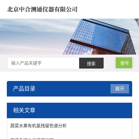
拨号
产品目录
展开
水分仪/通用仪器/实验家具
相关文章
浓缩仪 氮吹仪 定容仪
蔬菜水果有机氯残留色谱分析
卡氏加热炉水分检测系统