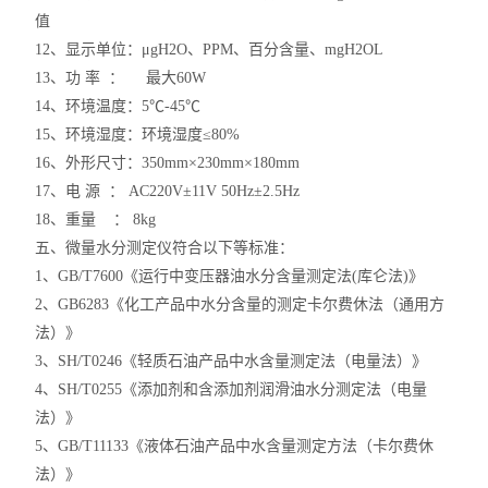
值
12、显示单位：μgH2O、PPM、百分含量、mgH2OL
13、功 率 ： 最大60W
14、环境温度：5℃-45℃
15、环境湿度：环境湿度≤80%
16、外形尺寸：350mm×230mm×180mm
17、电 源 ： AC220V±11V 50Hz±2.5Hz
18、重量 ： 8kg
五、微量水分测定仪符合以下等标准：
1、GB/T7600《运行中变压器油水分含量测定法(库仑法)》
2、GB6283《化工产品中水分含量的测定卡尔费休法（通用方
法）》
3、SH/T0246《轻质石油产品中水含量测定法（电量法）》
4、SH/T0255《添加剂和含添加剂润滑油水分测定法（电量
法）》
5、GB/T11133《液体石油产品中水含量测定方法（卡尔费休
法）》