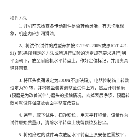
操作方法
1. 开机前先检查各传动部件是否转动灵活，有无卡阻现
象，机座内应加润滑油。
2、将试件(试件的成型养护按JC/T961-2005(或原JC/T 421-
91) 第6条所规定的方法或所进行试验的选定规范要求进行)刮
平面朝下，放至耐磨机水平转盘上，作好定位标记，并用夹具
轻轻固紧。
3. 将压头负荷设定为20ON(不加砝码)，电器控制箱上转数
设定为30 转，并将吸尘装置调整至试件上方，然后开机预磨
(预磨是为改善试件与磨头的接触情况，去掉表层净浆，预磨转
数可就试件强度及表面平整度改变)。
4. 磨毕，取下试件，扫净粉粒，用天平秤称量，该量作为
试件原始质量g1，清除水平转盘上残留颗粒及粉尘。
5. 将预磨过的试件再次放回水平转盘上原安装位置放平，