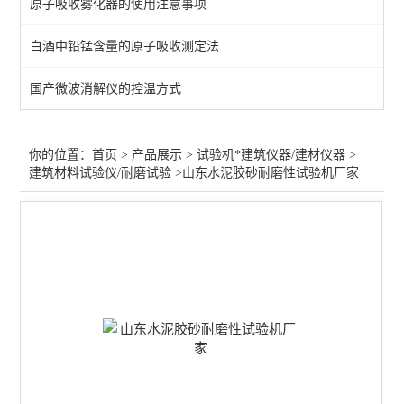
原子吸收雾化器的使用注意事项
拉力万能试验机/硬度计
白酒中铅锰含量的原子吸收测定法
水泥混凝土搅拌站原子吸收
国产微波消解仪的控温方式
压力/抗折抗压试验机
胶合板/木板静曲强度试验
你的位置：
首页
>
产品展示
>
试验机*建筑仪器/建材仪器
>
建筑材料试验仪/耐磨试验
>山东水泥胶砂耐磨性试验机厂家
井盖压力/钢管脚手架试验
建筑材料试验仪/耐磨试验
查看全部 >>