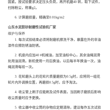
固紧。按试验要求决定压头负荷，再开机磨40 转，取下试件，
扫除粉尘，称重g2。
6. 计算磨损量，精确至0.01kg/m2
山东水泥胶砂耐磨性试验机厂家
维护与保养
1. 每次试验结束必须将耐磨机擦洗干净，暴露在外的非油
漆件应擦防锈油防锈。
2. 机座内应加40 #机械油，加至油标中心，其余油绳润滑
处用油润滑。新机使用一月后换油，以后每半年换油一次，油
绳润滑每班一次。
3. 花轮磨头上的花轮片质量磨损为0.5g时，应将同一组花
轮片内外调换位置，再磨损0.5g时，应予淘汰。
4. 收尘管上刷子应能刷及试件表面，当因刷子磨损后影响
收尘质量时应予更换。
5. 收尘器中收尘筒的杂物应定期清除，建议每作五次试验