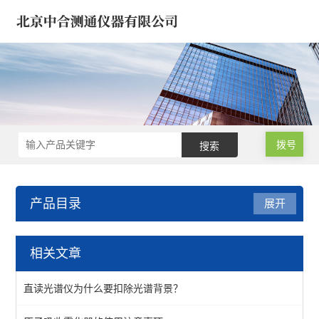
拨号
产品目录
展开
试验机*建筑仪器/建材仪器
相关文章
钻孔取芯机/工程钻机
直读光谱仪为什么要扣除光谱背景？
水泥胶砂/混凝土/沥青仪器