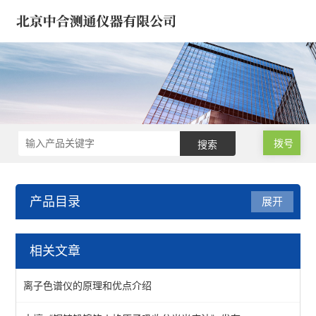
拨号
产品目录
展开
油品/石油化工/电力仪器
相关文章
液相锈蚀仪-防锈/腐蚀仪
离子色谱仪的原理和优点介绍
变压器绝缘油色谱仪