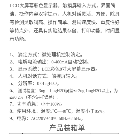
LCD
大屏幕彩色显示器，触摸屏输入方式，界面简
洁，操作内容汉字提示，人机对话灵活
、
方便，除具
有检测灵敏阀高
、
操作简单
、
测试速度快
、
重复性好
等特点外，还具有实验结果存储、打印功能、时间显
示功能。
1
、 滴定方式：微处理机控制滴定。
2
、 电解电流输出：
自动控制。
0-400mA
3
、 显示系统：
彩色
寸大屏幕显示器。
LCD
8
4
、 人机对话方式：触摸屏输入。
5
、 分辨率：
O
。
0.01ugH
2
6
、
≤
测试精度：
3ug
—
1mgH2O
误差
±
2ug,1mgH2O
以上，为
≤
±
0.2%
（不含进样误差）。
7
、功率消耗：小于
。
100W
8
、使用环境：温度
℃—
℃，湿度小于
。
5
40
85%
9
、电源：
±
±
。
AC220V
10%
50Hz
2.5Hz
产品装箱单