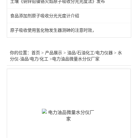
土壤《铜锌铅镍铬火焰原子吸收分光光度法》发布
水分仪-卡氏炉加热/容量法
食品添加剂原子吸收分光光度计介绍
变压器绝缘油仪器
原子吸收使用氢化物发生器测砷的注意时效，
水分仪-油品/电力/化工
石油化工气相色谱仪
你的位置：
首页
>
产品展示
>
油品/石油化工/电力仪器
>
水
分仪-油品/电力/化工
>电力油品微量水分仪厂家
闪点测定仪-开口/闭口
机械杂质/铜片腐蚀/馏程
石油运动粘度计
样品浓缩仪/样品氮吹仪
微波消解仪
查看全部 >>