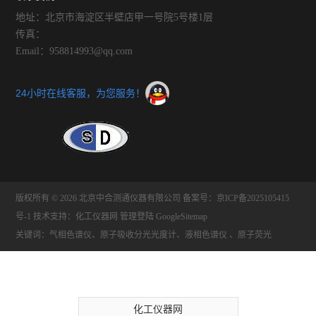
地址：北京市海淀区半壁店甲一号院5号楼1层
传真：
Email：958814993@qq.com
24小时在线客服，为您服务！
版权所有 © 2026 北京中合测通仪器有限公司
备案号：京ICP备2025105415
号-1
技术支持：
化工仪器网
管理登陆
GoogleSitemap
关键词：气相色谱仪、原子吸收分光光度计、液相色谱仪 、原子荧光
化工仪器网