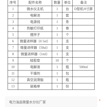
序号
配件名称
数量
单位
备注
1
微水仪主机
1
台
D
型机
/8
寸屏
2
电解池
1
套
3
电源线
1
条
4
热敏打印纸
1
卷
5
搅拌子
1
个
6
微量进样器（
0.5ul
）
1
支
7
微量进样器（
50ul
）
1
支
8
微量进样器（
1ml
）
1
支
9
硅胶垫
10
个
10
电解液
1
瓶
500ml
11
干燥剂
1
包
12
真空润滑脂
1
瓶
13
装箱单
1
份