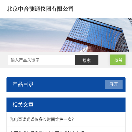
拨号
产品目录
展开
饲料/兽药/农业化验室方案
相关文章
饲料兽药微波消解仪
光电直读光谱仪多长时间维护一次？
样品蒸发仪/样品浓缩仪