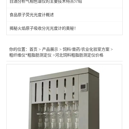
白酒分析气相色谱仪的主要技术特点介绍
兽药微粒仪/渗透压仪
食品原子荧光光度计概述
饲料兽药原子吸收光度计
揭秘火焰原子吸收分光光度计的奥秘！
饲料兽药-液相色谱仪/气相
红外分光光度计-兽药/饲料
你的位置：
首页
>
产品展示
>
饲料/兽药/农业化验室方案
>
粗纤维仪*粗脂肪测定仪
>河北饲料粗脂肪测定仪价格
定氮仪/凯氏定氮*粗蛋白
粗纤维仪*粗脂肪测定仪
崩解/溶出度/熔点/脆碎度
饲料兽药化验仪器
查看全部 >>