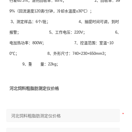
行差≤0.3%，溶剂回收率：85%；                        2、回收率：≥9
9%（回流速度120滴/分钟，冷却水温度≤30℃）；                       
 3、测定样品：6个/批；                        4、抽提时间可调，到时
报警；                        5、工作电压：220V；                        6、
电加热功率：800W；                        7、控温范围：室温~10
0℃；                        8、外形尺寸：740×230×650mm3；             
           9、重       量：22kg；
河北饲料粗脂肪测定仪价格