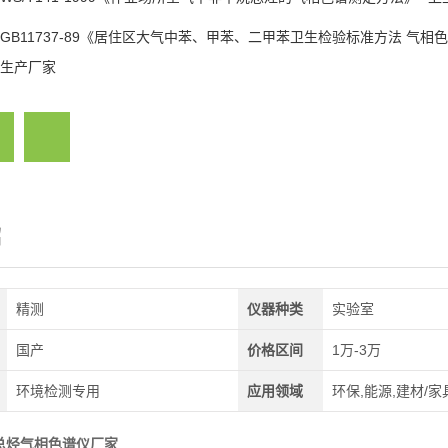
GB11737-89《居住区大气中苯、甲苯、二甲苯卫生检验标准方法 气相
生产厂家
绍
精测
仪器种类
实验室
国产
价格区间
1万-3万
环境检测专用
应用领域
环保,能源,建材/家
总烃气相色谱仪厂家