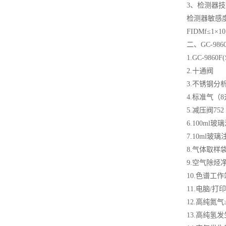
3、检测器
检测器
敏感
FID
Mf≤1×10 
二、GC-9
1.GC-
2.
3.
4.标准气（
5.减压
6.10
7.10
8.气体
9.空气
10.色
11.电
12.高纯氮
13.高纯