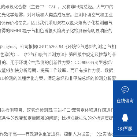
的碳氢化合物（主要C2—C8），又称非甲烷总烃。大气中的
生光化学烟雾，对环境和人类造成危害。监测环境空气和工业
所用仪器价格昂贵，因此我们采用双柱双氢火焰离子化检测器气
测得的NMHC是于气相色谱氢火焰离子化检测器有明显响应的
/m3。公司根据GB/T15263-94《环境空气总烃的测定 气相
定 气相色谱法》、《空气和废气监测方法》第四版中规定及推荐的非
于环境空气监测的创新性方案：GC-9860F(S)型总烃/
不仅能够加快分析周期，提高工作效率，而且有操作方便、数据
ID检测的流程优化方案，满足总烃和非甲烷总烃的检测分析要
在线咨询
关检测项目，双氢焰检测器/三进样口/双管定体积进样阀进样
试条件的改变和定量困难的问题；比标准拆柱法的分析速度提
QQ客服
工作效率高——有效避免重复进样，控制人为误差；（让实验操