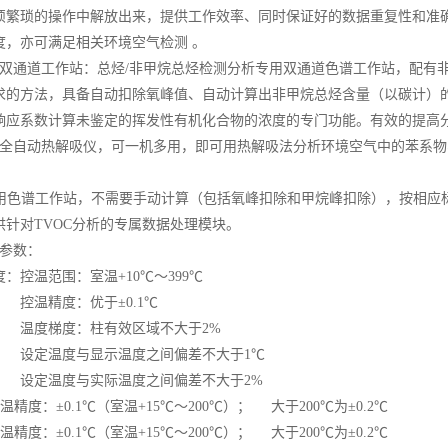
烦繁琐的操作中解放出来，提供工作效率、同时保证好的数据重复性和准
度，亦可满足相关环境空气检测 。
用双通道工作站：总烃/非甲烷总烃检测分析专用双通道色谱工作站，配有非
求的方法，具备自动扣除氧峰值、自动计算出非甲烷总烃含量（以碳计）的专用功
响应系数计算未鉴定的挥发性有机化合物的浓度的专门功能。有效的提高
上全自动热解吸仪，可一机多用，即可用热解吸法分析环境空气中的苯系物
。
用色谱工作站，不需要手动计算（包括氧峰扣除和甲烷峰扣除），按相应
供针对TVOC分析的专属数据处理模块。
术参数：
：控温范围：室温+10℃～399℃
度：优于±0.1℃
度：柱有效区域不大于2%
与显示温度之间偏差不大于1℃
与实际温度之间偏差不大于2%
温精度：±0.1℃（室温+15℃～200℃）； 大于200℃为±0.2℃
温精度：±0.1℃（室温+15℃～200℃）； 大于200℃为±0.2℃