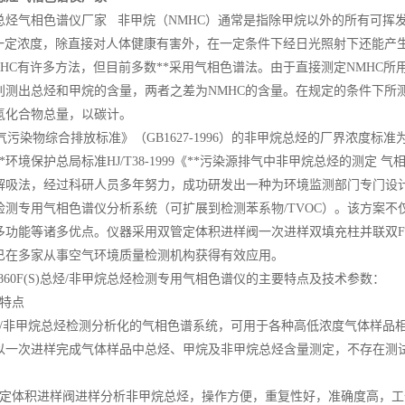
总烃气相色谱仪厂家
非甲烷（NMHC）通常是指除甲烷以外的所有可挥发
过一定浓度，除直接对人体健康有害外，在一定条件下经日光照射下还能产
MHC有许多方法，但目前多数**采用气相色谱法。由于直接测定NMHC
别测出总烃和甲烷的含量，两者之差为NMHC的含量。在规定的条件下所
氢化合物总量，以碳计。
染物综合排放标准》（GB1627-1996）的非甲烷总烃的厂界浓度标准为5mg
*环境保护总局标准HJ/T38-1999《**污染源排气中非甲烷总烃的测
吸法，经过科研人员多年努力，成功研发出一种为环境监测部门专门设计的、用
检测专用气相色谱仪分析系统（可扩展到检测苯系物/TVOC）。该方案
多功能等诸多优点。仪器采用双管定体积进样阀一次进样双填充柱并联双F
已在多家从事空气环境质量检测机构获得有效应用。
860F(S)总烃/非甲烷总烃检测专用气相色谱仪的主要特点及技术参数：
要特点
烃/非甲烷总烃检测分析化的气相色谱系统，可用于各种高低浓度气体样品相
以一次进样完成气体样品中总烃、甲烷及非甲烷总烃含量测定，不存在测
管定体积进样阀进样分析非甲烷总烃，操作方便，重复性好，准确度高，