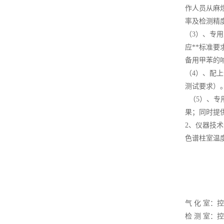
作人员从麻
率及检测精
（3）、专
应**标准要
备用甲苯的
（4）、配
测试要求）
（5）、专
果；同时提
2、仪器技
色谱柱室温度
控温精
温度梯
设定温度
设定温度
气 化 室：控
检 测 室：控