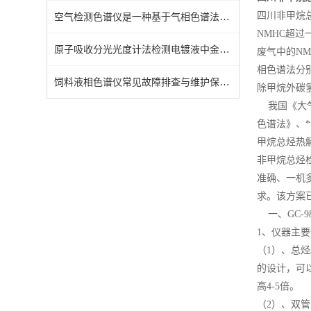
空气检测色谱仪是一种基于气相色谱法原理的仪器
四川非甲烷
NMHC超
原子吸收分光光度计法检测电镀液中金盐的含量方法
废气中的N
相色谱法分
饲料液相色谱仪常见故障排查与维护保养技巧
除甲烷外碳
我国《大气污
色谱法》、*
甲烷总烃热解
非甲烷总烃
准确、一机
求。该方案
一、GC-9
1、仪器主
（1）、总
的设计，可
高4-5倍。
（2）、双