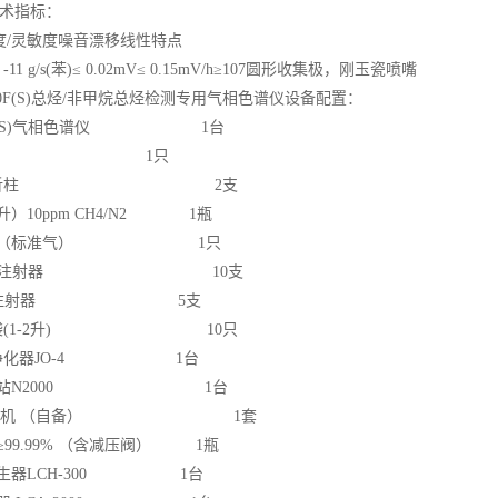
技术指标：
度/灵敏度
噪音
漂移
线性
特点
-11 g/s(苯)
≤ 0.02mV
≤ 0.15mV/h
≥107
圆形收集极，刚玉瓷喷嘴
860F(S)总烃/非甲烷总烃检测专用气相色谱仪设备配置：
9860F(S)气相色谱仪 1台
十通阀 1只
不锈钢分析柱 2支
8升）10ppm CH4/N2 1瓶
阀752（标准气） 1只
0ml玻璃注射器 10支
ml玻璃注射器 5支
取样袋(1-2升) 10只
除烃净化器JO-4 1台
谱工作站N2000 1台
脑/打印机 （自备） 1套
气≥99.99% （含减压阀） 1瓶
氢发生器LCH-300 1台