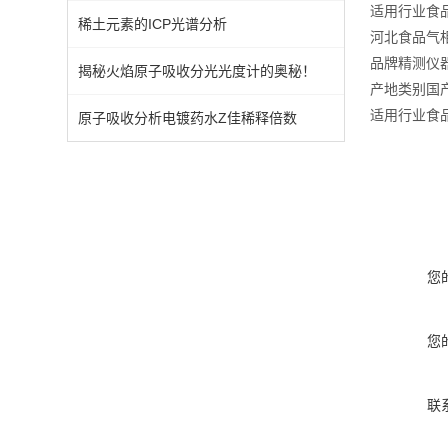
适用行业食品
稀土元素的ICP光谱分析
河北食品气
品牌精测仪
揭秘火焰原子吸收分光光度计的奥秘！
产地类别国产
适用行业
食
原子吸收分析电镀药水Z佳稀释倍数
您
您
联