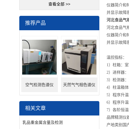
查看全部 >>
仪器简介和
并显示故障
河北食品气
推荐产品
河北食品气
仪器简介和
并显示故障
温控指标：
1）柱箱：室温
2）进样器：室
3）检测器：室
空气检测色谱仪
天然气气相色谱仪
4）柱温箱体积：
5）程序升
6）程序升温速
相关文章
7）各阶恒温保
品牌精测仪
乳品重金属含量及检测
产地类别国产