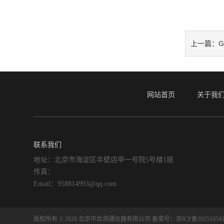
上一篇：
网站首页
关于我
联系我们
地址：北京市海淀区半壁店甲一号院5号楼1层
传真：
Email：958814993@qq.com
版权所有 © 2026 北京中合测通仪器有限公司
备案号：京ICP备202510541