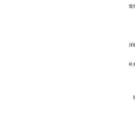
常
详
补