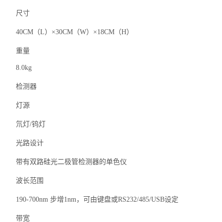
尺寸
40CM（L）×30CM（W）×18CM（H）
重量
8.0kg
检测器
灯源
氘灯/钨灯
光路设计
带有双路硅光二极管检测器的单色仪
波长范围
190-700nm 步增1nm，可由键盘或RS232/485/USB设定
带宽