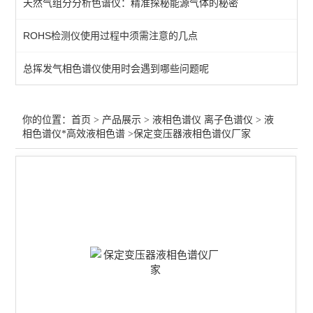
天然气组分分析色谱仪：精准探秘能源气体的秘密
液相色谱仪*高效液相色谱
ROHS检测仪使用过程中须需注意的几点
四元/自动进样液相色谱仪
总挥发气相色谱仪使用时会遇到哪些问题呢
凝胶渗透净化液相色谱仪
微波消解仪-红外测温
你的位置：
首页
>
产品展示
>
液相色谱仪 离子色谱仪
>
液
相色谱仪*高效液相色谱
>保定变压器液相色谱仪厂家
离子色谱仪
查看全部 >>