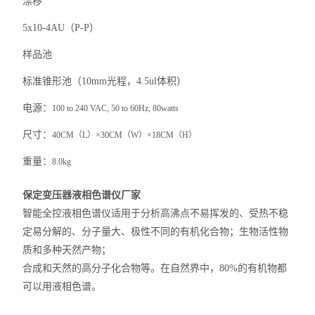
漂移
5x10-4AU（P-P）
样品池
标准锥形池（10mm光程，4.5ul体积）
电源：
100 to 240 VAC, 50 to 60Hz, 80watts
尺寸：
40CM（L）×30CM（W）×18CM（H）
重量：
8.0kg
保定变压器液相色谱仪厂家
智能全控液相色谱仪适用于分析高沸点不易挥发的、受热不稳
定易分解的、分子量大、极性不同的有机化合物；生物活性物
质和多种天然产物；
合成和天然的高分子化合物等。在自然界中，80%的有机物都
可以用液相色谱。