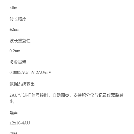
<8m
波长精度
±2nm
波长重复性
0.2nm
吸收量程
0.0005AU/mV-2AU/mV
数据系统输出
2AU/V 进样信号控制，自动调零，支持积分仪与记录仪双路输
出
噪声
±2x10-4AU