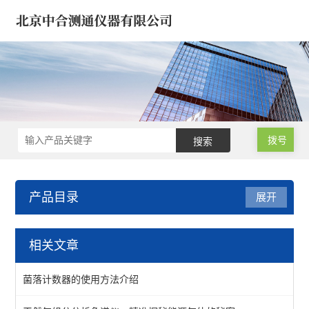
拨号
产品目录
展开
液相色谱仪 离子色谱仪
相关文章
浓缩仪*氮吹仪*定容仪
菌落计数器的使用方法介绍
饲料液相色谱仪