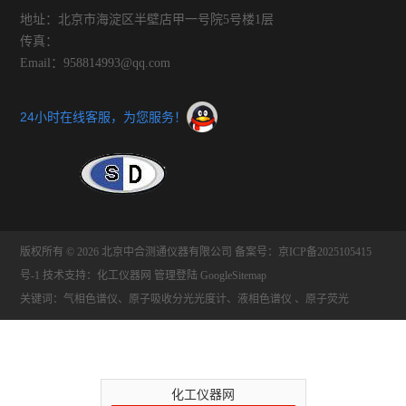
地址：北京市海淀区半壁店甲一号院5号楼1层
传真：
Email：958814993@qq.com
24小时在线客服，为您服务！
版权所有 © 2026 北京中合测通仪器有限公司
备案号：京ICP备2025105415
号-1
技术支持：
化工仪器网
管理登陆
GoogleSitemap
关键词：气相色谱仪、原子吸收分光光度计、液相色谱仪 、原子荧光
化工仪器网