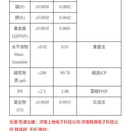
磷
(P)
≤0.0050
0.0002
钾
(K)
≤0.0050
0.0042
重金属
≤0.0010
0.0001
(
以
Pb
计
)
水不溶物
≤0.02
0.01
重量法
Water
Insoluble
磁性物
≤200
89.78
磁选
ICP
质
ppb
PH
≥2.5
2.86
雷磁
PH
计
氯化物
≤0.0020
0.0015
比浊法
(Cl)
光谱
/
色谱仪器：
济南上地电子科技公司
/
济南精测电子科技公
司
韩伟超
手机
/
微信：