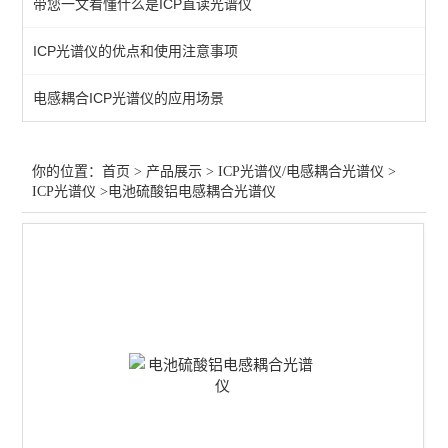
带您一文看懂什么是ICP直读光谱仪
直读光谱仪
ICP光谱仪的优点和使用注意事项
ICP光谱仪
​电感耦合ICP光谱仪的应用场景
电感耦合等离子体发射光谱
微波消解仪-6罐
你的位置：
首页
>
产品展示
>
ICP光谱仪/电感耦合光谱仪
>
ICP光谱仪
>电池硫酸铝电感耦合光谱仪
查看全部 >>