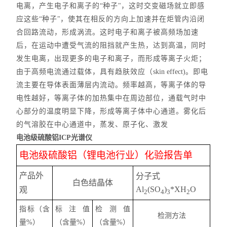
电离，产生电子和离子的
“
种子
"
，这时交变磁场就立即感
应这些
“
种子
"
，使其在相反的方向上加速并在炬管内沿闭
合回路流动，形成涡流。这时电子和离子被高频场加速
后，在运动中遭受气流的阻挡就产生热，达到高温，同时
发生电离，出现更多的电子和离子，而形成等离子火炬；
由于高频电流通过载体，具有趋肤效应（
skin effect)
。即电
流主要在导体表面薄层内流动。频率越高，等离子体的导
电性越好，等离子体的加热集中在周边部位，通载气时中
心部分的温度明显下降，形成等离子体中心通道。雾化后
的气溶胶在中心通道中，蒸发、原子化、激发
电池级硫酸铝ICP光谱仪
电池级硫酸铝（锂电池行业）化验报告单
产品外
分子式
白色结晶体
Al
(SO
)
*XH
O
观
2
4
3
2
指标（含
标注值
检测值
检测方法
量
%
）
（含量
%
）
（含量
%
）