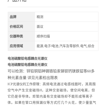
品牌
精测
价格区间
面议
仪器种类
顺序扫描
应用领域
能源,电子/电池,汽车及零部件,电气,综合
电池硫酸铝电感耦合光谱仪
电池硫酸铝电感耦合光谱仪
可以检测：锌铅铜铝砷镉铬铅汞锑钡钙镁鉄锰等60多
种元素含量 详见元素检出限表
ICP
光谱仪的工作原理：
高频电流通过电感线圈时，其周围
空气中产生交变磁场
H
，这种交变磁场，使空间电离，但
它仍是非导体。炬管内虽有交变磁场却不能形成等离子
体。如果在管口用探漏仪等方式打几个火花，使少量氩气