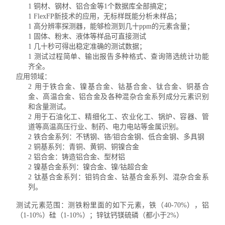
1
铜材、钢材、铝合金等
1
个数据库全部搞定；
1
FlexFP
新技术的应用，无标样既能分析未样品；
1
高分辨率探测器，能够检测到几十
ppm
的元素含量；
1
固体、粉末、液体等样品可直接测试
1
几十秒可得出稳定准确的测试数据；
1
测试过程简单、输出报告多种格式、查询筛选统计功能
齐全。
应用领域：
2
用于铁合金、镍基合金、钴基合金、钛合金、铜基合
金、高温合金、铝合金及各种混杂合金系列成分元素识别
和含量测试。
2
用于石油化工、精细化工、农业化工、锅炉、容器、管
道等高温高压行业、制药、电力电站等金属识别。
2
铁合金系列：不锈钢、铬
/
钼合金钢、低合金钢、多具钢
2
铜基系列：青铜、黄铜、铜镍合金
2
铝合金：铸造铝合金、型材铝
2
镍基合金系列：镍合金、镍
/
钴超合金
2
钛基合金系列：钼钨合金、钴基合金系列、混杂合金系
列。
测试元素范围：
测铁粉里面的如下元素，铁（
40-70%
），铝
（
1-10%
）硅（
1-10%
）；锌钛钙镁硫磷（都小于
2%
）