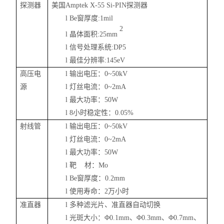
探测器
美国
Amptek X-
55
Si-PIN
探测器
l
Be
窗厚度
:1mil
2
l
晶体面积
:25mm
l
信号处理系统
:DP5
l
最佳分辨率
:145eV
高压电
l
输出电压：
0~50kV
源
l
灯丝电流：
0~2mA
l
最大功率：
50W
l
8
小时稳定性：
0.05%
射线管
l
输出电压：
0~50kV
l
灯丝电流：
0~2mA
l
最大功率：
50W
l
靶
材：
Mo
l
Be
窗厚度：
0.2mm
l
使用寿命：
2
万小时
准直器
l
多种滤光片、准直器自动切换
l
光斑大小：
Φ0.1mm
、
Φ0.3mm
、
Φ0.7mm
、