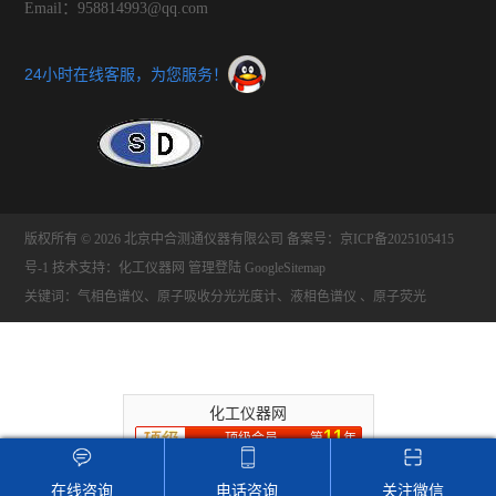
Email：958814993@qq.com
24小时在线客服，为您服务！
版权所有 © 2026 北京中合测通仪器有限公司
备案号：京ICP备2025105415
号-1
技术支持：
化工仪器网
管理登陆
GoogleSitemap
关键词：气相色谱仪、原子吸收分光光度计、液相色谱仪 、原子荧光
化工仪器网
11
顶级会员
第
年
推荐收藏该企业网站
在线咨询
电话咨询
关注微信