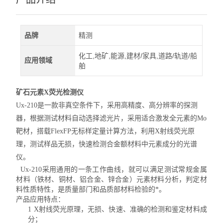
品牌
精测
化工,地矿,能源,建材/家具,道路/轨道/船
应用领域
舶
矿石元素X荧光检测仪
Ux-210
是一款非真空条件下，采用高精度、高分辨率的探测
器，根据测试材料自动选择滤光片，采用适合激发全元素的
Mo
靶材，搭载
FlexFP
无标样定量计算方法，利用
X
射线荧光原
理，测试样品无损，快速检测合金额材料中元素成分的光谱
仪。
Ux-210
采用通用的一条工作曲线，就可以满足测试常规金属
材料（铁材、铜材、铝合金、锌合金）元素材料分析，判定材
料性质特性，是质量部门和品质部材料检验的*。
产品应用特点：
1
X
射线荧光原理，无损、快速、准确的检测和鉴定材料成
分；