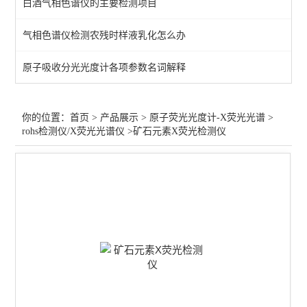
白酒气相色谱仪的主要检测项目
微波消解仪5
气相色谱仪检测农残时样液乳化怎么办
rohs检测仪/X荧光光谱仪
原子吸收分光光度计各项参数名词解释
查看全部 >>
你的位置：
首页
>
产品展示
>
原子荧光光度计-X荧光光谱
>
rohs检测仪/X荧光光谱仪
>矿石元素X荧光检测仪