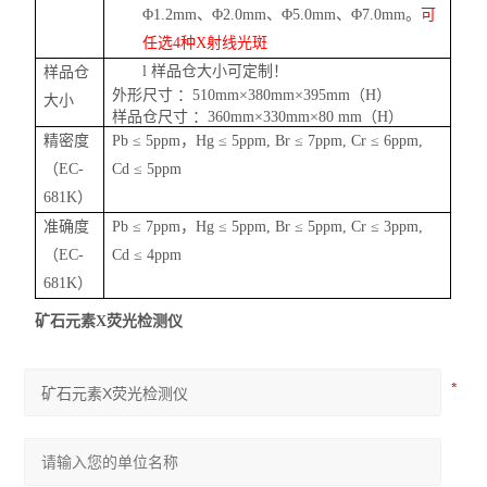
Φ1.2mm
、
Φ2.0mm
、
Φ5.0mm
、
Φ7.0mm
。
可
任选
4
种
X
射线光斑
l
样品仓大小可定制！
样品仓
外形尺寸
：
510mm×380mm×395mm
（
H
）
大小
样品仓尺寸
：
360mm×330mm×
8
0 mm
（
H
）
精密度
P
b
≤ 5
ppm
，
H
g
≤ 5
ppm, Br
≤ 7
ppm, Cr
≤ 6
ppm,
（
E
C
-
Cd
≤ 5
ppm
681K
）
准确度
P
b
≤ 7
ppm
，
H
g
≤ 5
ppm, Br
≤ 5
ppm, Cr
≤ 3
ppm,
（
E
C-
Cd
≤ 4
ppm
681K）
矿石元素X荧光检测仪