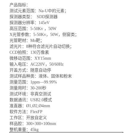
产品指标：
测试元素范围：
Na-U
中的元素；
探测器类型：
SDD
探测器
探测器分辨率：
145eV
高压范围：
5-50Kv
，
50W
X
光管参数：
5-50Kv
，
50W
，侧窗类；
光管靶材：
Mo
靶；
滤光片：
8
种符合滤光片自动切换；
CCD
拍照：
130
万像素
微移动范围：
XY15mm
输入电压：
AC220V
，
50/60Hz
开盖方式：随意自动停
测试样品种类：液体、固体和粉末
测量范围：
1ppm
—
99.99%
测量用时：
30-200
秒
测试环境：非真空测试
数据通讯：
USB2.0
模式
准直器：
Ø
1,
Ø
2,
Ø
4mm
软件方法：
FlexFP
工作区：开放自定义
样品腔：
300
×
300
×
100mm
整机重量：
45kg